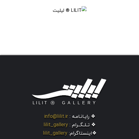
❖ رایـانـامـه :
info@lilit.ir
❖ تــلــگــرام :
lilit_gallery
❖اینستاگرام:
lilit_gallery