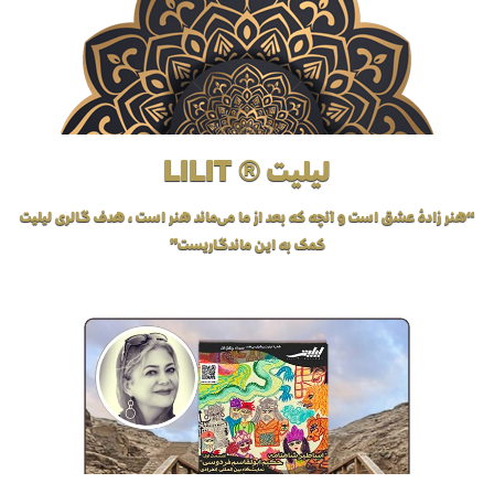
لیلیت ® LILIT
“هنر زادهٔ عشق است و آنچه که بعد از ما می‌ماند هنر است، هدف گالری لیلیت
کمک به این ماندگاریست”