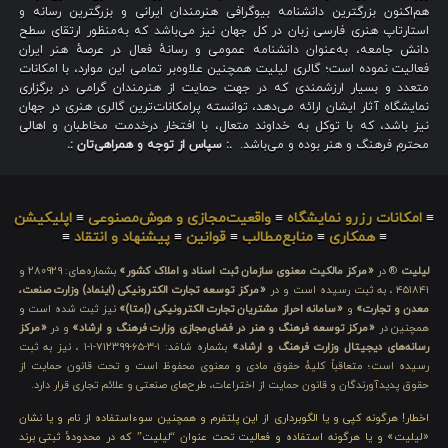
هم‌اکنون بزرگترین دانشنامه بیوگرافی هنرمندان ایرانی و بزرگترین رسانه و
استارتاپ هنری فارسی زبان در کل جهان نیز می‌باشد که به‌منظور ارتقای سطح
دانش جامعه، به‌عنوان دانشنامه عمومی و رسانهٔ فعال در عرصهٔ هنر ایران
فعالیت نموده است؛ گالری لیلیت همچنین علاوه‌بر تمامی این موارد، با امکانات
متعدد و بسیار ارزشمندی که در جهت حمایت از هنرمندان گرامی در برگزاری
نمایشگاه آثار ایشان ارائه می‌دهد، توانسته پرامکانات‌ترین گالری هنری در جهان
نیز باشد، که با توکل به خداوند متعال، با افتخار درخدمت مخاطبان و اهالی
محترم فرهنگ و هنر بوده و می‌باشد.
.: سپاس از توجه و همراهی‌تان :.
≡
امکانات رزرو نمایشگاه
≡
واقعیت‌مجازی و هوش‌مصنوعی
≡
اپلیکیشن
≡
همکاری
≡
منابع‌مطالب
≡
قوانین
≡
پیشنهاد و انتقاد
≡
لیلیت
® در
«مرکز مالکیت معنوی سازمان ثبت اسناد و املاک کشور»
بشماره‌های: ۲۸۰۹۲۹ و
۴۵۱۸۴۱ ، به ثبت رسیده است و در
«مرکز توسعه تجارت الکترونیکی (اینماد) وزارت صنعت،
معدن و تجارت»
و
«سامانه احراز مشتریان تجارت الکترونیکی (اِمتا)»
نیز ثبت شده است و
همچنین در
«مرکز توسعه فرهنگ و هنر در فضای‌مجازی وزارت فرهنگ و ارشاد»
و در
«مرکز
رسانه‌های دیجیتال وزارت فرهنگ و ارشاد»
بشماره شامَد: ۱-۳-۶۵-۷۱۲۳۹۹-۱-۱ ، نیز به ثبت
رسیده است؛ متعاقباً کلیهٔ حقوق مادی و معنوی محفوظ است و تحت قانون حمایت از
حقوق پدیدآورندگان و قانون حمایت از اختراعات، طرح‌های صنعتی و علائم تجاری قرار دارد.
اخطار! هرگونه کپی و یا الگوبرداری از این پلتفرم و همچنین سوءاستفاده از نام و یا نشان
«لیلیت» و یا هرگونه استفاده و فعالیت تحت عنوان “لیلیت” که در محدودهٔ ثبتی برند