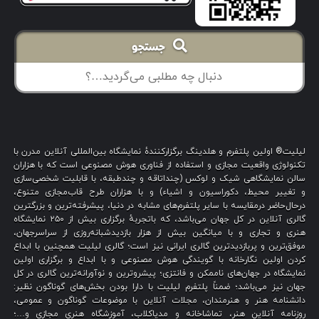
جستجو
لیلیت® اولین پلتفرم و هلدینگ برگزارکنندهٔ نمایشگاه بین‌المللی آنلاین مدرن با
تکنولوژی واقعیت مجازی و استفاده از فناوری هوش مصنوعی است که با هزاران
سالن نمایشگاهی شیک و لوکس (چنداتاقه و چندطبقه، با قابلیت شخصی‌سازی
و تغییر محیط، دکوراسیون و اشیاء) و با هزاران طرح قاب‌مجازی متنوع،
درحال‌حاضر درمقایسه با سایر پلتفرم‌های مشابه در دنیا، پیشرفته‌ترین و بزرگترین
گالری آنلاین در کل جهان می‌باشد، که باتجربهٔ برگزاری بیش از ۲۵۰ نمایشگاه
هنری و تجاری و با میانگین بیش از هزار بازدیدشبانه‌روزی از سراسرجهان،
موفق‌ترین و پربازدیدترین گالری ایرانی نیز است؛ گالری لیلیت همچنین با ابداع
کردن اولین نگارخانه با گویندگی هوش مصنوعی و با ابداع و برگزاری اولین
نمایشگاه در جهان‌های ناممکن و فانتزی؛ پیشروترین و نوآورانه‌ترین گالری در کل
جهان نیز می‌باشد؛ ضمناً پلتفرم لیلیت با دارا بودن بخش‌های گوناگون نظیر:
دانشنامه هنر و هنرمندان، مجلات آنلاین با موضوعات گوناگون و عمومی،
روزنامه آنلاین هنر، تماشاخانه و مدیاکلاب، آموزشگاه هنری مجازی و…؛