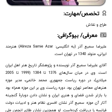
تخصص/مهارت:
طراح و نقاش
معرفی/ بیوگرافی:
علیرضا سمیع آذر (به انگلیسی: Alireza Samie Azar) هنرمند
ایرانی، متولد 1340 در تهران است.
آقای علیرضا سمیع آذر نویسنده و پژوهشگر تاریخ هنر اهل ایران
است. وی در میان سال‌های 1376 تا 1384 (1999 تا 2005
میلادی)، در دوره ریاست جمهوری محمد خاتمی، مدیر موزه
هنرهای معاصر تهران بود. دوره ریاست وی بر این موزه همراه بود
با بازتر شدن فضای و هنری ایران و نشان دادن دوبارهٔ گنجینه
آثار آن موزه. سمیع آذر نشان افسری نظام هنر و ادبیات دولت
فرانسه را دریافت کرده‌است. او همچنین نشان طلای انجمن ملی