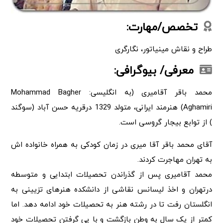
تخصص/مهارت:
طراح و نقاش مینیاتور، نگارگری
معرفی/ بیوگرافی:
محمد باقر آقامیری (به انگلیسی: Mohammad Bagher
Aghamiri) هنرمند ایرانی، متولد 1329 درقریه حسن آباد (سوگند
) از توابع بیجار گروسی است.
آقای محمد باقر آقا میری در زمان کودکی به همراه خانواده اش
به تهران مهاجرت کردند.
محمد آقامیری پس از گذراندن تحصیلات ابتدایی و متوسطه
درتهران و اخذ لیسانس نقاشی از دانشکده هنرهای تزیینی به
انگلستان رفت تا در رشته هنر به تحصیلات خود ادامه دهد. اما
کمتر از یک سال به وطن بازگشت و با پی گرفتن تحصیلات خود