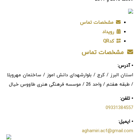
مشخصات تماس
رویداد
کدQR
مشخصات تماس
• آدرس:
استان البرز / کرج / بلوارشهدای دانش اموز / ساختمان مهرویلا
/ طبقه هفتم / واحد 26 / موسسه فرهنگی هنری طاووس خیال
• تلفن:
09331384557
• ایمیل:
aghamiri.acf@gmail.com