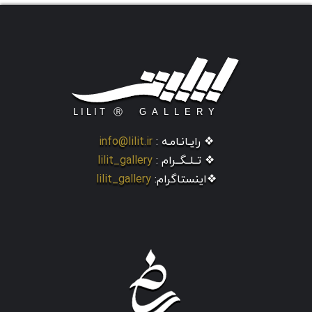
❖ رایـانـامـه :
info@lilit.ir
❖ تــلــگــرام :
lilit_gallery
❖اینستاگرام:
lilit_gallery