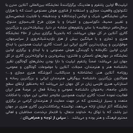
لیلیت® اولین پلتفرم و هلدینگ برگزارکنندهٔ نمایشگاه بین‌المللی آنلاین مدرن با
تکنولوژی واقعیت مجازی و استفاده از فناوری هوش مصنوعی است که با هزاران
سالن نمایشگاهی شیک و لوکس (چنداتاقه و چندطبقه، با قابلیت شخصی‌سازی
و تغییر محیط، دکوراسیون و اشیاء) و با هزاران طرح قاب‌مجازی متنوع،
درحال‌حاضر درمقایسه با سایر پلتفرم‌های مشابه در دنیا، پیشرفته‌ترین و بزرگترین
گالری آنلاین در کل جهان می‌باشد، که باتجربهٔ برگزاری بیش از ۲۵۰ نمایشگاه
هنری و تجاری و با میانگین بیش از هزار بازدیدشبانه‌روزی از سراسرجهان،
موفق‌ترین و پربازدیدترین گالری ایرانی نیز است؛ گالری لیلیت همچنین با ابداع
کردن اولین نگارخانه با گویندگی هوش مصنوعی و با ابداع و برگزاری اولین
نمایشگاه در جهان‌های ناممکن و فانتزی؛ پیشروترین و نوآورانه‌ترین گالری در کل
جهان نیز می‌باشد؛ ضمناً پلتفرم لیلیت با دارا بودن بخش‌های گوناگون نظیر:
دانشنامه هنر و هنرمندان، مجلات آنلاین با موضوعات گوناگون و عمومی،
روزنامه آنلاین هنر، تماشاخانه و مدیاکلاب، آموزشگاه هنری مجازی و…؛
هم‌اکنون بزرگترین دانشنامه بیوگرافی هنرمندان ایرانی و بزرگترین رسانه و
استارتاپ هنری فارسی زبان در کل جهان نیز می‌باشد که به‌منظور ارتقای سطح
دانش جامعه، به‌عنوان دانشنامه عمومی و رسانهٔ فعال در عرصهٔ هنر ایران
فعالیت نموده است؛ گالری لیلیت همچنین علاوه‌بر تمامی این موارد، با امکانات
متعدد و بسیار ارزشمندی که در جهت حمایت از هنرمندان گرامی در برگزاری
نمایشگاه آثار ایشان ارائه می‌دهد، توانسته پرامکانات‌ترین گالری هنری در جهان
نیز باشد، که با توکل به خداوند متعال، با افتخار درخدمت مخاطبان و اهالی
محترم فرهنگ و هنر بوده و می‌باشد.
.: سپاس از توجه و همراهی‌تان :.