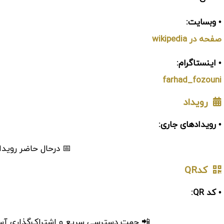
• وبسایت:
صفحه در wikipedia
• اینستاگرام:
farhad_fozouni
رویداد
• رویدادهای جاری:
📅 درحال حاضر رویدا
کدQR
• کد QR:
📲 جهت دسترسی سریع و اشتراک‌گذاری آسان، 