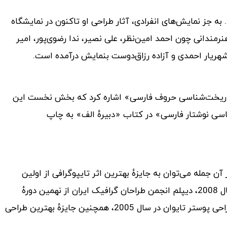
به جز نمایش‌های انفرادی، آثار طراحی او تاکنون در نمایشگاه
هنرمندانی چون احمد امین‌نظر، علی نصیر، ندا رضوی‌پور، امیر
 شهریار احمدی و آزاده رزاق‌دوست بنمایش درآمده است.
ٔ «ریخت‌شناسی حروف فارسی» اشاره کرد که بخش نخست این
 بر ریخت‌شناسی نوشتار فارسی» در کتاب «دبیرهٔ الف» به چاپ
جمله می‌توان به جایزهٔ بهترین اثر تایپوگرافی از اولین
دوسالانهٔ پوستر شیکاگو (جایزهٔ هنرهای تایپوگرافیک STA) در سال 2008، دیپلم انجمن طراحان گرافیک ایران از نهمین دورهٔ
دوسالانهٔ گرافیک تهران در سال 2007، نامزدی جایزهٔ بین‌المللی طراحی پوستر تایوان در سال 2005، همچنین جایزهٔ بهترین طراحی