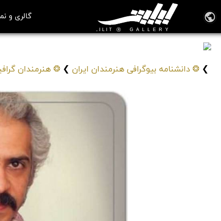
گالری و نم
فرهاد فزونی
Farhad Fozouni
❯
❂ دانشنامه بیوگرافی هنرمندان ایران
❯
❂ هنرمندان گراف