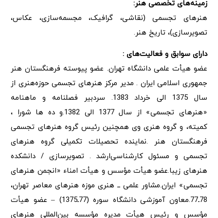
زمینه‌های تخصصی هنر:
هنرهای تجسمی (نقاشی، گرافیک، مجسمه‌سازی، عکاس،
تصویرسازی)، تاریخ هنر.
دارای سوابق و فعالیت‌های :
عضو هیأت علمی دانشگاه تهران. عضو پیوسته فرهنگستان هنر
جمهوری اسلامی ایران . مدیر مرکز هنرهای تجسمی حوزه‌هنری از
سال 1375 الی خرداد 1383. سردبیر فصلنامه و ماهنامه
«هنرهای تجسمی» از سال 1377 الی 1382.و ده ها شورا ،
کمیته، و گروه هنری وی همچنین رئیس گروه هنرهای تجسمی
فرهنگستان هنر .نماینده تحصیلات تکمیلی گروه هنرهای
تجسمی و مسئول کارشناسی‌ارشد . تصویرسازی / دانشکده
هنرهای زیبا.عضو هیأت مؤسس و هیأت امناء «انجمن هنرهای
تجسمی» ایران.مشاور علمی ــ هنری موزه هنرهای معاصر تهران،
78ـ77.معاون آموزشی دانشگاه سوره (77ـ1375) – عضو هیأت
مؤسس و رئیس هیأت مدیره مؤسسه بین‌المللی هنرهای