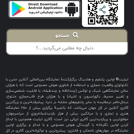
جستجو
لیلیت® اولین پلتفرم و هلدینگ برگزارکنندهٔ نمایشگاه بین‌المللی آنلاین مدرن با
تکنولوژی واقعیت مجازی و استفاده از فناوری هوش مصنوعی است که با هزاران
سالن نمایشگاهی شیک و لوکس (چنداتاقه و چندطبقه، با قابلیت شخصی‌سازی
و تغییر محیط، دکوراسیون و اشیاء) و با هزاران طرح قاب‌مجازی متنوع،
درحال‌حاضر درمقایسه با سایر پلتفرم‌های مشابه در دنیا، پیشرفته‌ترین و بزرگترین
گالری آنلاین در کل جهان می‌باشد، که باتجربهٔ برگزاری بیش از ۲۵۰ نمایشگاه
هنری و تجاری و با میانگین بیش از هزار بازدیدشبانه‌روزی از سراسرجهان،
موفق‌ترین و پربازدیدترین گالری ایرانی نیز است؛ گالری لیلیت همچنین با ابداع
کردن اولین نگارخانه با گویندگی هوش مصنوعی و با ابداع و برگزاری اولین
نمایشگاه در جهان‌های ناممکن و فانتزی؛ پیشروترین و نوآورانه‌ترین گالری در کل