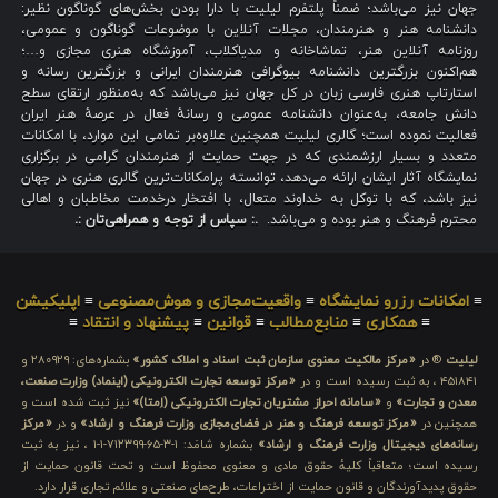
جهان نیز می‌باشد؛ ضمناً پلتفرم لیلیت با دارا بودن بخش‌های گوناگون نظیر:
دانشنامه هنر و هنرمندان، مجلات آنلاین با موضوعات گوناگون و عمومی،
روزنامه آنلاین هنر، تماشاخانه و مدیاکلاب، آموزشگاه هنری مجازی و…؛
هم‌اکنون بزرگترین دانشنامه بیوگرافی هنرمندان ایرانی و بزرگترین رسانه و
استارتاپ هنری فارسی زبان در کل جهان نیز می‌باشد که به‌منظور ارتقای سطح
دانش جامعه، به‌عنوان دانشنامه عمومی و رسانهٔ فعال در عرصهٔ هنر ایران
فعالیت نموده است؛ گالری لیلیت همچنین علاوه‌بر تمامی این موارد، با امکانات
متعدد و بسیار ارزشمندی که در جهت حمایت از هنرمندان گرامی در برگزاری
نمایشگاه آثار ایشان ارائه می‌دهد، توانسته پرامکانات‌ترین گالری هنری در جهان
نیز باشد، که با توکل به خداوند متعال، با افتخار درخدمت مخاطبان و اهالی
محترم فرهنگ و هنر بوده و می‌باشد.
.: سپاس از توجه و همراهی‌تان :.
≡
امکانات رزرو نمایشگاه
≡
واقعیت‌مجازی و هوش‌مصنوعی
≡
اپلیکیشن
≡
همکاری
≡
منابع‌مطالب
≡
قوانین
≡
پیشنهاد و انتقاد
≡
لیلیت
® در
«مرکز مالکیت معنوی سازمان ثبت اسناد و املاک کشور»
بشماره‌های: ۲۸۰۹۲۹ و
۴۵۱۸۴۱ ، به ثبت رسیده است و در
«مرکز توسعه تجارت الکترونیکی (اینماد) وزارت صنعت،
معدن و تجارت»
و
«سامانه احراز مشتریان تجارت الکترونیکی (اِمتا)»
نیز ثبت شده است و
همچنین در
«مرکز توسعه فرهنگ و هنر در فضای‌مجازی وزارت فرهنگ و ارشاد»
و در
«مرکز
رسانه‌های دیجیتال وزارت فرهنگ و ارشاد»
بشماره شامَد: ۱-۳-۶۵-۷۱۲۳۹۹-۱-۱ ، نیز به ثبت
رسیده است؛ متعاقباً کلیهٔ حقوق مادی و معنوی محفوظ است و تحت قانون حمایت از
حقوق پدیدآورندگان و قانون حمایت از اختراعات، طرح‌های صنعتی و علائم تجاری قرار دارد.