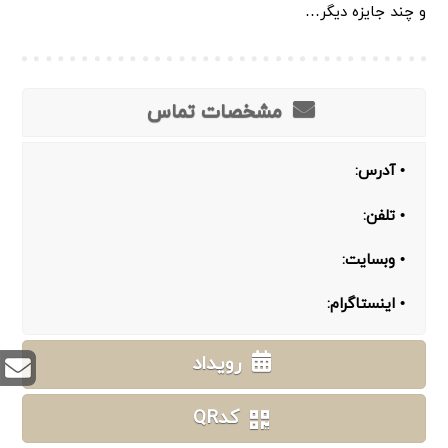
و چند جایزه دیگر…
مشخصات تماس
• آدرس:
• تلفن:
• وبسایت:
• اینستاگرام:
رویداد
کدQR