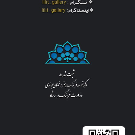
❖ تــلــگــرام :
lilit_gallery
❖اینستاگرام:
lilit_gallery