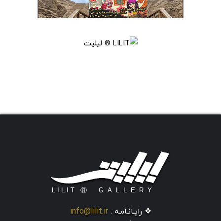
❖ رایـانـامـه :
info@lilit.ir