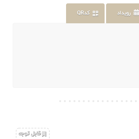
رویداد
کدQR
‌قابل توجه