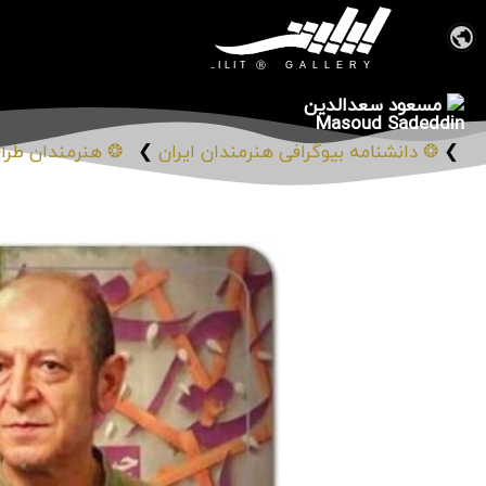
مسعود سعدالدین
Masoud Sadeddin
❯
❂ دانشنامه بیوگرافی هنرمندان ایران
❯
❂ هنرمندان طراح