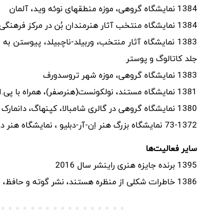
1384 نمایشگاه گروهی، موزه منطقهای نوئه وید، آلمان
1384 نمایشگاه منتخب آثار هنرمندان بُن در مرکز فرهنگی بورگکلوستر در لوبِک، آلمان
1383 نمایشگاه آثار منتخب، وربیلد-ناچبیلد، پیوستن 
جلد کاتالوگ و پوستر
1383 نمایشگاه گروهی، موزه شهر تروسدورف
1381 نمایشگاه مستند، نولکونست(هنرصفر)، همراه با پی.اف فارکاس، موسسه تاریخ هنر در دانشگاه بُن
1380 نمایشگاه گروهی در گالری شامبالا، کپنهاگ، دانمارک
73-1372 نمایشگاه بزرگ هنر اِن-آر-دبلیو ، نمایشگاه هنر دوسلدورف
سایر فعالیت‌ها
1395 برنده جایزه هنری راینشر سال 2016
1386 خاطرات شکلی از منظره هستند، نشر گوته و حافظ، بُن، آلمان