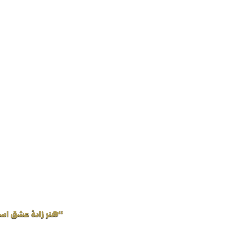
“هنر زادهٔ عشق اس