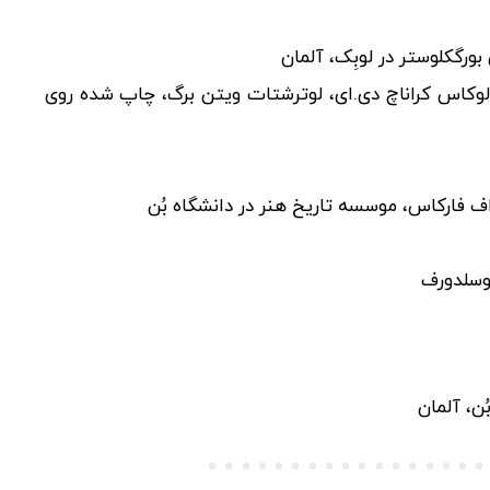
به لوکاس کراناچ دی.ای، لوترشتات ویتن برگ، چاپ شده روی