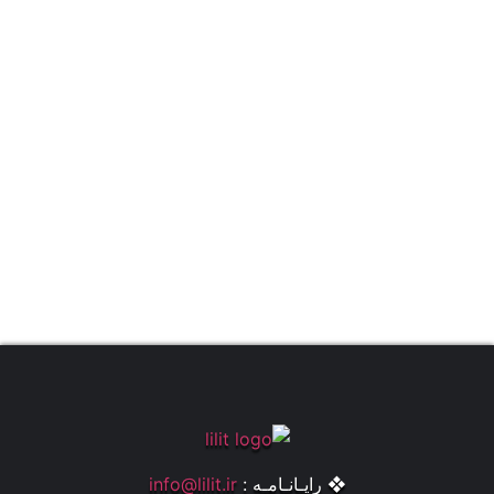
❖ رایـانـامـه :
info@lilit.ir