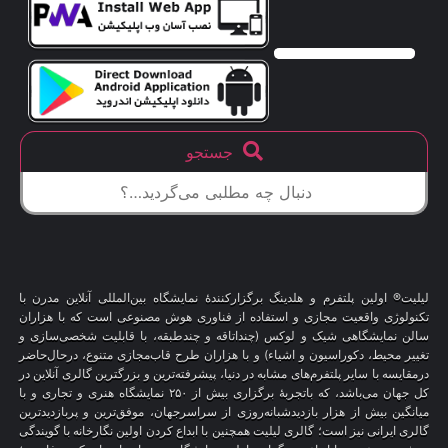
جستجو
لیلیت® اولین پلتفرم و هلدینگ برگزارکنندهٔ نمایشگاه بین‌المللی آنلاین مدرن با
تکنولوژی واقعیت مجازی و استفاده از فناوری هوش مصنوعی است که با هزاران
سالن نمایشگاهی شیک و لوکس (چنداتاقه و چندطبقه، با قابلیت شخصی‌سازی و
تغییر محیط، دکوراسیون و اشیاء) و با هزاران طرح قاب‌مجازی متنوع، درحال‌حاضر
درمقایسه با سایر پلتفرم‌های مشابه در دنیا، پیشرفته‌ترین و بزرگترین گالری آنلاین در
کل جهان می‌باشد، که باتجربهٔ برگزاری بیش از ۲۵۰ نمایشگاه هنری و تجاری و با
میانگین بیش از هزار بازدیدشبانه‌روزی از سراسرجهان، موفق‌ترین و پربازدیدترین
گالری ایرانی نیز است؛ گالری لیلیت همچنین با ابداع کردن اولین نگارخانه با گویندگی