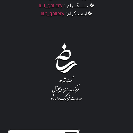
❖ تــلــگــرام :
lilit_gallery
❖اینستاگرام:
lilit_gallery