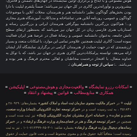
هوش مصنوعی و با ابداع و برگزاری اولین نمایشگاه در جهان‌های ناممکن و فانتزی؛
پیشروترین و نوآورانه‌ترین گالری در کل جهان نیز می‌باشد؛ ضمناً پلتفرم لیلیت با دارا
بودن بخش‌های گوناگون نظیر: دانشنامه هنر و هنرمندان، مجلات آنلاین با موضوعات
گوناگون و عمومی، روزنامه آنلاین هنر، تماشاخانه و مدیاکلاب، آموزشگاه هنری مجازی
و…؛ هم‌اکنون بزرگترین دانشنامه بیوگرافی هنرمندان ایرانی و بزرگترین رسانه و
استارتاپ هنری فارسی زبان در کل جهان نیز می‌باشد که به‌منظور ارتقای سطح
دانش جامعه، به‌عنوان دانشنامه عمومی و رسانهٔ فعال در عرصهٔ هنر ایران فعالیت
نموده است؛ گالری لیلیت همچنین علاوه‌بر تمامی این موارد، با امکانات متعدد و بسیار
ارزشمندی که در جهت حمایت از هنرمندان گرامی در برگزاری نمایشگاه آثار ایشان
ارائه می‌دهد، توانسته پرامکانات‌ترین گالری هنری در جهان نیز باشد، که با توکل به
خداوند متعال، با افتخار درخدمت مخاطبان و اهالی محترم فرهنگ و هنر بوده و
می‌باشد.
.: سپاس از توجه و همراهی‌تان :.
≡
امکانات رزرو نمایشگاه
≡
واقعیت‌مجازی و هوش‌مصنوعی
≡
اپلیکیشن
≡
همکاری
≡
منابع‌مطالب
≡
قوانین
≡
پیشنهاد و انتقاد
≡
لیلیت
® در
«مرکز مالکیت معنوی سازمان ثبت اسناد و املاک کشور»
بشماره‌های: ۲۸۰۹۲۹ و
۴۵۱۸۴۱ ، به ثبت رسیده است و در
«مرکز توسعه تجارت الکترونیکی (اینماد) وزارت صنعت،
معدن و تجارت»
و
«سامانه احراز مشتریان تجارت الکترونیکی (اِمتا)»
نیز ثبت شده است و
همچنین در
«مرکز توسعه فرهنگ و هنر در فضای‌مجازی وزارت فرهنگ و ارشاد»
و در
«مرکز
رسانه‌های دیجیتال وزارت فرهنگ و ارشاد»
بشماره شامَد: ۱-۳-۶۵-۷۱۲۳۹۹-۱-۱ ، نیز به ثبت
رسیده است؛ متعاقباً کلیهٔ حقوق مادی و معنوی محفوظ است و تحت قانون حمایت از حقوق