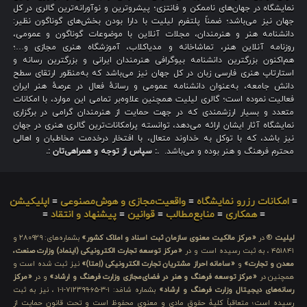
نمایشگاه در جهان‌های ناممکن و فانتزی؛ پیشروترین و نوآورانه‌ترین گالری در کل
جهان نیز می‌باشد؛ ضمناً پلتفرم لیلیت با دارا بودن بخش‌های گوناگون نظیر:
دانشنامه هنر و هنرمندان، مجلات آنلاین با موضوعات گوناگون و عمومی،
روزنامه آنلاین هنر، تماشاخانه و مدیاکلاب، آموزشگاه هنری مجازی و…؛
هم‌اکنون بزرگترین دانشنامه بیوگرافی هنرمندان ایرانی و بزرگترین رسانه و
استارتاپ هنری فارسی زبان در کل جهان نیز می‌باشد که به‌منظور ارتقای سطح
دانش جامعه، به‌عنوان دانشنامه عمومی و رسانهٔ فعال در عرصهٔ هنر ایران
فعالیت نموده است؛ گالری لیلیت همچنین علاوه‌بر تمامی این موارد، با امکانات
متعدد و بسیار ارزشمندی که در جهت حمایت از هنرمندان گرامی در برگزاری
نمایشگاه آثار ایشان ارائه می‌دهد، توانسته پرامکانات‌ترین گالری هنری در جهان
نیز باشد، که با توکل به خداوند متعال، با افتخار درخدمت مخاطبان و اهالی
محترم فرهنگ و هنر بوده و می‌باشد.
.: سپاس از توجه و همراهی‌تان :.
≡
امکانات رزرو نمایشگاه
≡
واقعیت‌مجازی و هوش‌مصنوعی
≡
اپلیکیشن
≡
همکاری
≡
منابع‌مطالب
≡
قوانین
≡
پیشنهاد و انتقاد
≡
لیلیت
® در
«مرکز مالکیت معنوی سازمان ثبت اسناد و املاک کشور»
بشماره‌های: ۲۸۰۹۲۹ و
۴۵۱۸۴۱ ، به ثبت رسیده است و در
«مرکز توسعه تجارت الکترونیکی (اینماد) وزارت صنعت،
معدن و تجارت»
و
«سامانه احراز مشتریان تجارت الکترونیکی (اِمتا)»
نیز ثبت شده است و
همچنین در
«مرکز توسعه فرهنگ و هنر در فضای‌مجازی وزارت فرهنگ و ارشاد»
و در
«مرکز
رسانه‌های دیجیتال وزارت فرهنگ و ارشاد»
بشماره شامَد: ۱-۳-۶۵-۷۱۲۳۹۹-۱-۱ ، نیز به ثبت
رسیده است؛ متعاقباً کلیهٔ حقوق مادی و معنوی محفوظ است و تحت قانون حمایت از