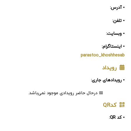
• آدرس:
• تلفن:
• وبسایت:
• اینستاگرام:
parastoo_khoshhesab
رویداد
• رویدادهای جاری:
📅 درحال حاضر رویدادی موجود نمی‌باشد.
کدQR
• کد QR: