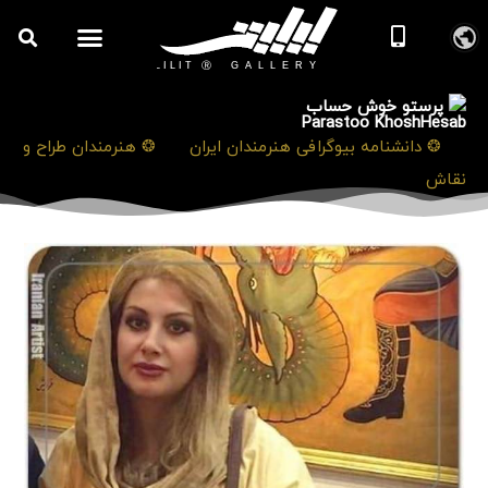
پرستو خوش حساب
Parastoo KhoshHesab
❯
❂ دانشنامه بیوگرافی هنرمندان ایران
❯
❂ هنرمندان طراح و
نقاش