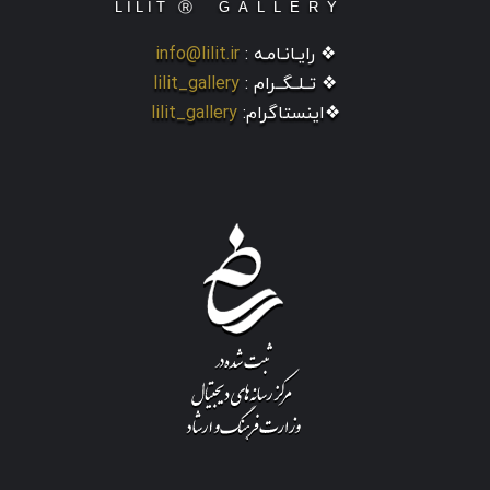
❖ رایـانـامـه :
info@lilit.ir
❖ تــلــگــرام :
lilit_gallery
❖اینستاگرام:
lilit_gallery