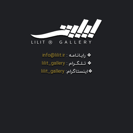
❖ رایـانـامـه :
info@lilit.ir
❖ تــلــگــرام :
lilit_gallery
❖اینستاگرام:
lilit_gallery