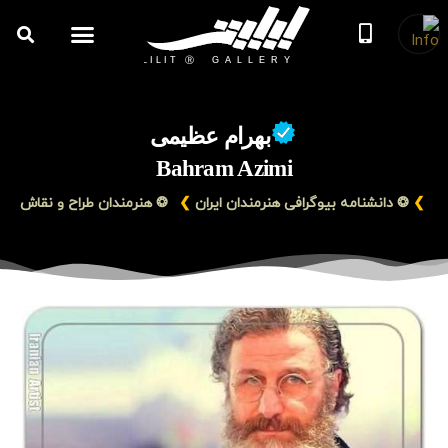
روزنامه هنر
درباره/تماس
مراکز و مشاغل
گالری و نمایشگاه
بیوگرافی هنرمندان
بهرام عظیمی
Bahram Azimi
❯
❂ دانشنامه بیوگرافی هنرمندان ایران
❯
❂ هنرمندان طراح و نقاش