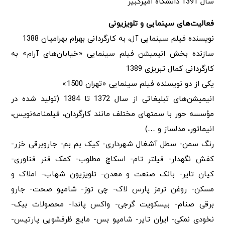
سال 1391 دانشگاه امیرکبیر
فعالیت‌های سینمایی و تلویزیونی
نویسنده فیلم سینمایی آل، به کارگردانی بهرام بهرامیان 1388
سازنده بخش انیمیشن فیلم سینمایی «خیابان‌های آرام» به
کارگردانی کمال تبریزی 1389
یکی از دو نویسنده فیلم سینمایی «تهران 1500»
انیمیشن‌های تبلیغاتی از سال 1372 تا 1384 (تولید شده در
مؤسسه حور با سمتهای مختلف مانند کارگردان، فیلمنامه‌نویس،
انیماتور، مدلساز و …)
رنگ سمن- سطل آشغال شهرداری- کیک بم بم- جاروبرقی خزر-
کفش نگهدار- فیلتر تام- اسکاچ مطلوب- کمک فنر فناوری-
کیان تایر- بانک صنعت و معدن- تلویزیون شهاب- املاک و
مسکن- روغن ترمز پارس لاک- چی توز- شامپو صحت- جارو
برقی صنام- بیسکویت گرجی- واکس پاندا- محصولات ببک-
نخودی نمکی- ایران تایر- شامپو بس- مایع ظرفشویی پارتیس-