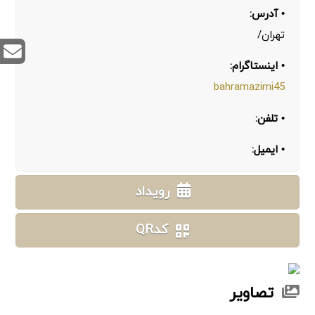
• آدرس:
تهران/
• اینستاگرام:
bahramazimi45
• تلفن:
• ایمیل:
رویداد
کدQR
تصاویر