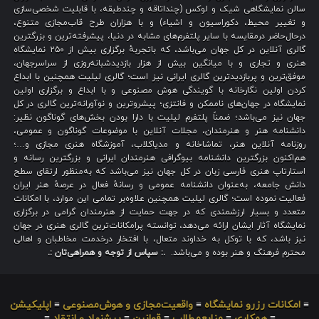
سالن نمایشگاهی شیک و لوکس (چنداتاقه و چندطبقه، با قابلیت شخصی‌سازی
و تغییر محیط، دکوراسیون و اشیاء) و با هزاران طرح قاب‌مجازی متنوع،
درحال‌حاضر درمقایسه با سایر پلتفرم‌های مشابه در دنیا، پیشرفته‌ترین و بزرگترین
گالری آنلاین در کل جهان می‌باشد، که باتجربهٔ برگزاری بیش از ۲۵۰ نمایشگاه
هنری و تجاری و با میانگین بیش از هزار بازدیدشبانه‌روزی از سراسرجهان،
موفق‌ترین و پربازدیدترین گالری ایرانی نیز است؛ گالری لیلیت همچنین با ابداع
کردن اولین نگارخانه با گویندگی هوش مصنوعی و با ابداع و برگزاری اولین
نمایشگاه در جهان‌های ناممکن و فانتزی؛ پیشروترین و نوآورانه‌ترین گالری در کل
جهان نیز می‌باشد؛ ضمناً پلتفرم لیلیت با دارا بودن بخش‌های گوناگون نظیر:
دانشنامه هنر و هنرمندان، مجلات آنلاین با موضوعات گوناگون و عمومی،
روزنامه آنلاین هنر، تماشاخانه و مدیاکلاب، آموزشگاه هنری مجازی و…؛
هم‌اکنون بزرگترین دانشنامه بیوگرافی هنرمندان ایرانی و بزرگترین رسانه و
استارتاپ هنری فارسی زبان در کل جهان نیز می‌باشد که به‌منظور ارتقای سطح
دانش جامعه، به‌عنوان دانشنامه عمومی و رسانهٔ فعال در عرصهٔ هنر ایران
فعالیت نموده است؛ گالری لیلیت همچنین علاوه‌بر تمامی این موارد، با امکانات
متعدد و بسیار ارزشمندی که در جهت حمایت از هنرمندان گرامی در برگزاری
نمایشگاه آثار ایشان ارائه می‌دهد، توانسته پرامکانات‌ترین گالری هنری در جهان
نیز باشد، که با توکل به خداوند متعال، با افتخار درخدمت مخاطبان و اهالی
محترم فرهنگ و هنر بوده و می‌باشد.
.: سپاس از توجه و همراهی‌تان :.
≡
امکانات رزرو نمایشگاه
≡
واقعیت‌مجازی و هوش‌مصنوعی
≡
اپلیکیشن
≡
همکاری
≡
منابع‌مطالب
≡
قوانین
≡
پیشنهاد و انتقاد
≡