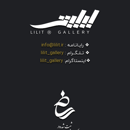
❖ رایـانـامـه :
info@lilit.ir
❖ تــلــگــرام :
lilit_gallery
❖اینستاگرام:
lilit_gallery