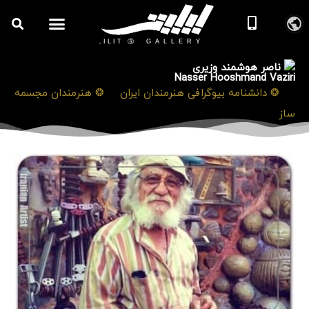
ناصر هوشمند وزیری
Nasser Hooshmand Vaziri
❯
❂ دانشنامه بیوگرافی هنرمندان ایران
❯
❂ هنرمندان مجسمه
ساز