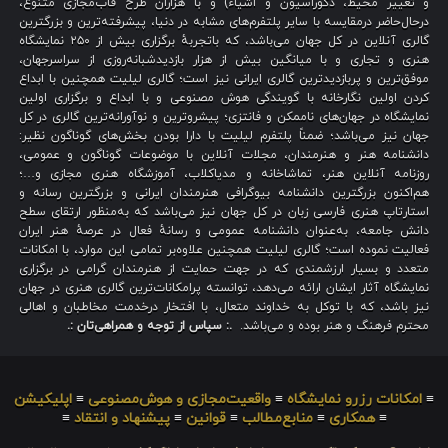
و تغییر محیط، دکوراسیون و اشیاء) و با هزاران طرح قاب‌مجازی متنوع،
درحال‌حاضر درمقایسه با سایر پلتفرم‌های مشابه در دنیا، پیشرفته‌ترین و بزرگترین
گالری آنلاین در کل جهان می‌باشد، که باتجربهٔ برگزاری بیش از ۲۵۰ نمایشگاه
هنری و تجاری و با میانگین بیش از هزار بازدیدشبانه‌روزی از سراسرجهان،
موفق‌ترین و پربازدیدترین گالری ایرانی نیز است؛ گالری لیلیت همچنین با ابداع
کردن اولین نگارخانه با گویندگی هوش مصنوعی و با ابداع و برگزاری اولین
نمایشگاه در جهان‌های ناممکن و فانتزی؛ پیشروترین و نوآورانه‌ترین گالری در کل
جهان نیز می‌باشد؛ ضمناً پلتفرم لیلیت با دارا بودن بخش‌های گوناگون نظیر:
دانشنامه هنر و هنرمندان، مجلات آنلاین با موضوعات گوناگون و عمومی،
روزنامه آنلاین هنر، تماشاخانه و مدیاکلاب، آموزشگاه هنری مجازی و…؛
هم‌اکنون بزرگترین دانشنامه بیوگرافی هنرمندان ایرانی و بزرگترین رسانه و
استارتاپ هنری فارسی زبان در کل جهان نیز می‌باشد که به‌منظور ارتقای سطح
دانش جامعه، به‌عنوان دانشنامه عمومی و رسانهٔ فعال در عرصهٔ هنر ایران
فعالیت نموده است؛ گالری لیلیت همچنین علاوه‌بر تمامی این موارد، با امکانات
متعدد و بسیار ارزشمندی که در جهت حمایت از هنرمندان گرامی در برگزاری
نمایشگاه آثار ایشان ارائه می‌دهد، توانسته پرامکانات‌ترین گالری هنری در جهان
نیز باشد، که با توکل به خداوند متعال، با افتخار درخدمت مخاطبان و اهالی
محترم فرهنگ و هنر بوده و می‌باشد.
.: سپاس از توجه و همراهی‌تان :.
≡
امکانات رزرو نمایشگاه
≡
واقعیت‌مجازی و هوش‌مصنوعی
≡
اپلیکیشن
≡
همکاری
≡
منابع‌مطالب
≡
قوانین
≡
پیشنهاد و انتقاد
≡