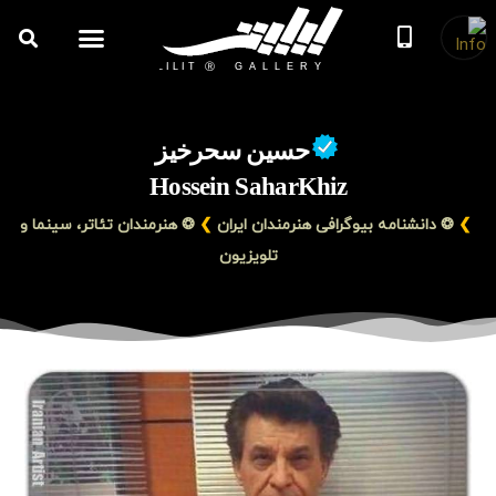
روزنامه هنر
درباره/تماس
مراکز و مشاغل
گالری و نمایشگاه
بیوگرافی هنرمندان
حسین سحرخیز
Hossein SaharKhiz
❯
❂ دانشنامه بیوگرافی هنرمندان ایران
❯
❂ هنرمندان تئاتر، سینما و
تلویزیون