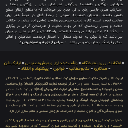
هم‌اکنون بزرگترین دانشنامه بیوگرافی هنرمندان ایرانی و بزرگترین رسانه و
استارتاپ هنری فارسی زبان در کل جهان نیز می‌باشد که به‌منظور ارتقای سطح
دانش جامعه، به‌عنوان دانشنامه عمومی و رسانهٔ فعال در عرصهٔ هنر ایران
فعالیت نموده است؛ گالری لیلیت همچنین علاوه‌بر تمامی این موارد، با امکانات
متعدد و بسیار ارزشمندی که در جهت حمایت از هنرمندان گرامی در برگزاری
نمایشگاه آثار ایشان ارائه می‌دهد، توانسته پرامکانات‌ترین گالری هنری در جهان
نیز باشد، که با توکل به خداوند متعال، با افتخار درخدمت مخاطبان و اهالی
محترم فرهنگ و هنر بوده و می‌باشد.
.: سپاس از توجه و همراهی‌تان :.
≡
امکانات رزرو نمایشگاه
≡
واقعیت‌مجازی و هوش‌مصنوعی
≡
اپلیکیشن
≡
همکاری
≡
منابع‌مطالب
≡
قوانین
≡
پیشنهاد و انتقاد
≡
لیلیت
® در
«مرکز مالکیت معنوی سازمان ثبت اسناد و املاک کشور»
بشماره‌های: ۲۸۰۹۲۹ و
۴۵۱۸۴۱ ، به ثبت رسیده است و در
«مرکز توسعه تجارت الکترونیکی (اینماد) وزارت صنعت،
معدن و تجارت»
و
«سامانه احراز مشتریان تجارت الکترونیکی (اِمتا)»
نیز ثبت شده است و
همچنین در
«مرکز توسعه فرهنگ و هنر در فضای‌مجازی وزارت فرهنگ و ارشاد»
و در
«مرکز
رسانه‌های دیجیتال وزارت فرهنگ و ارشاد»
بشماره شامَد: ۱-۳-۶۵-۷۱۲۳۹۹-۱-۱ ، نیز به ثبت
رسیده است؛ متعاقباً کلیهٔ حقوق مادی و معنوی محفوظ است و تحت قانون حمایت از
حقوق پدیدآورندگان و قانون حمایت از اختراعات، طرح‌های صنعتی و علائم تجاری قرار دارد.
اخطار! هرگونه کپی و یا الگوبرداری از این پلتفرم و همچنین سوءاستفاده از نام و یا نشان
«لیلیت» و یا هرگونه استفاده و فعالیت تحت عنوان “لیلیت” که در محدودهٔ ثبتی برند