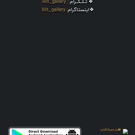
❖ تــلــگــرام :
lilit_gallery
❖اینستاگرام:
lilit_gallery