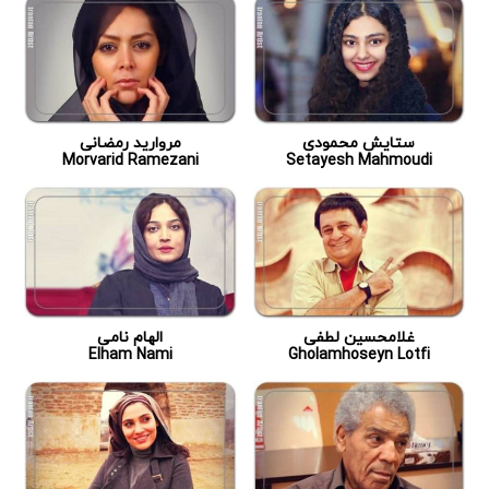
ستایش محمودی
مروارید رمضانی
Morvarid Ramezani
Setayesh Mahmoudi
غلامحسین لطفی
الهام نامی
Elham Nami
Gholamhoseyn Lotfi