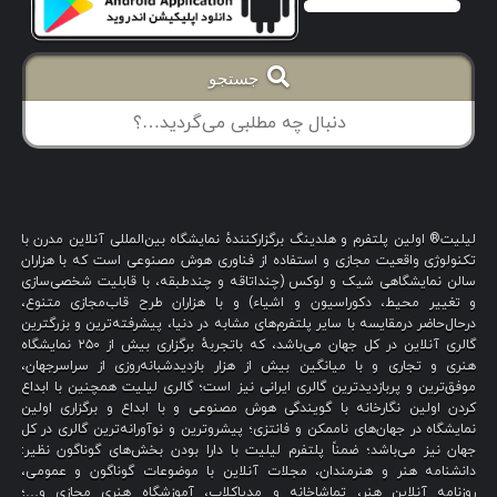
جستجو
لیلیت® اولین پلتفرم و هلدینگ برگزارکنندهٔ نمایشگاه بین‌المللی آنلاین مدرن با
تکنولوژی واقعیت مجازی و استفاده از فناوری هوش مصنوعی است که با هزاران
سالن نمایشگاهی شیک و لوکس (چنداتاقه و چندطبقه، با قابلیت شخصی‌سازی
و تغییر محیط، دکوراسیون و اشیاء) و با هزاران طرح قاب‌مجازی متنوع،
درحال‌حاضر درمقایسه با سایر پلتفرم‌های مشابه در دنیا، پیشرفته‌ترین و بزرگترین
گالری آنلاین در کل جهان می‌باشد، که باتجربهٔ برگزاری بیش از ۲۵۰ نمایشگاه
هنری و تجاری و با میانگین بیش از هزار بازدیدشبانه‌روزی از سراسرجهان،
موفق‌ترین و پربازدیدترین گالری ایرانی نیز است؛ گالری لیلیت همچنین با ابداع
کردن اولین نگارخانه با گویندگی هوش مصنوعی و با ابداع و برگزاری اولین
نمایشگاه در جهان‌های ناممکن و فانتزی؛ پیشروترین و نوآورانه‌ترین گالری در کل
جهان نیز می‌باشد؛ ضمناً پلتفرم لیلیت با دارا بودن بخش‌های گوناگون نظیر:
دانشنامه هنر و هنرمندان، مجلات آنلاین با موضوعات گوناگون و عمومی،
روزنامه آنلاین هنر، تماشاخانه و مدیاکلاب، آموزشگاه هنری مجازی و…؛