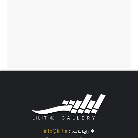
❖ رایـانـامـه :
info@lilit.ir