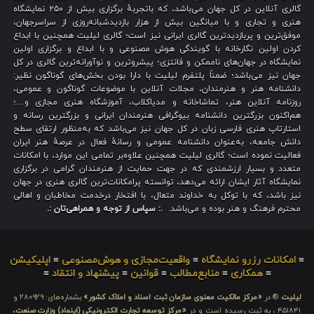
گالری آنلاین در کل جهان می‌باشد، که باتجربهٔ برگزاری بیش از ۲۵۰ نمایشگاه
هنری و تجاری و با میانگین بیش از هزار بازدیدشبانه‌روزی از سراسرجهان،
موفق‌ترین و پربازدیدترین گالری ایرانی نیز است؛ گالری لیلیت همچنین با ابداع
کردن اولین نگارخانه با گویندگی هوش مصنوعی و با ابداع و برگزاری اولین
نمایشگاه در جهان‌های ناممکن و فانتزی؛ پیشروترین و نوآورانه‌ترین گالری در کل
جهان نیز می‌باشد؛ ضمناً پلتفرم لیلیت با دارا بودن بخش‌های گوناگون نظیر:
دانشنامه هنر و هنرمندان، مجلات آنلاین با موضوعات گوناگون و عمومی،
روزنامه آنلاین هنر، تماشاخانه و مدیاکلاب، آموزشگاه هنری مجازی و…؛
هم‌اکنون بزرگترین دانشنامه بیوگرافی هنرمندان ایرانی و بزرگترین رسانه و
استارتاپ هنری فارسی زبان در کل جهان نیز می‌باشد که به‌منظور ارتقای سطح
دانش جامعه، به‌عنوان دانشنامه عمومی و رسانهٔ فعال در عرصهٔ هنر ایران
فعالیت نموده است؛ گالری لیلیت همچنین علاوه‌بر تمامی این موارد، با امکانات
متعدد و بسیار ارزشمندی که در جهت حمایت از هنرمندان گرامی در برگزاری
نمایشگاه آثار ایشان ارائه می‌دهد، توانسته پرامکانات‌ترین گالری هنری در جهان
نیز باشد، که با توکل به خداوند متعال، با افتخار درخدمت مخاطبان و اهالی
محترم فرهنگ و هنر بوده و می‌باشد.
.: سپاس از توجه و همراهی‌تان :.
≡
امکانات رزرو نمایشگاه
≡
واقعیت‌مجازی و هوش‌مصنوعی
≡
اپلیکیشن
≡
همکاری
≡
منابع‌مطالب
≡
قوانین
≡
پیشنهاد و انتقاد
≡
لیلیت
® در
«مرکز مالکیت معنوی سازمان ثبت اسناد و املاک کشور»
بشماره‌های: ۲۸۰۹۲۹ و
۴۵۱۸۴۱ ، به ثبت رسیده است و در
«مرکز توسعه تجارت الکترونیکی (اینماد) وزارت صنعت،