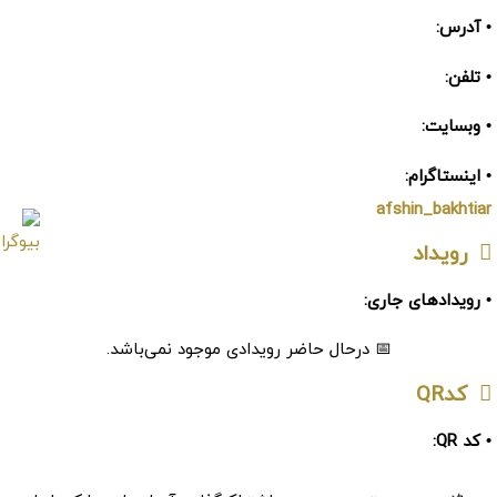
• آدرس:
• تلفن:
• وبسایت:
• اینستاگرام:
afshin_bakhtiar
رویداد
• رویدادهای جاری:
📅 درحال حاضر رویدادی موجود نمی‌باشد.
کدQR
• کد QR: