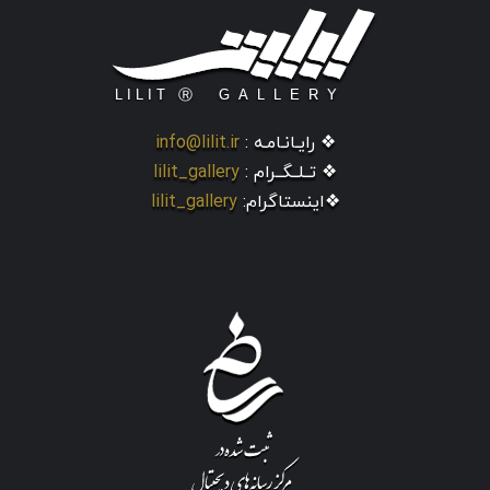
❖ رایـانـامـه :
info@lilit.ir
❖ تــلــگــرام :
lilit_gallery
❖اینستاگرام:
lilit_gallery