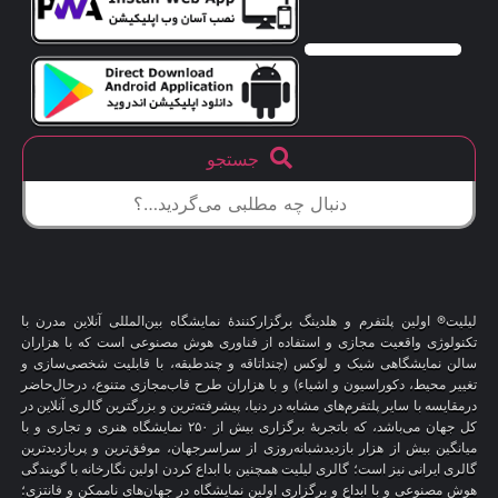
جستجو
لیلیت® اولین پلتفرم و هلدینگ برگزارکنندهٔ نمایشگاه بین‌المللی آنلاین مدرن با
تکنولوژی واقعیت مجازی و استفاده از فناوری هوش مصنوعی است که با هزاران
سالن نمایشگاهی شیک و لوکس (چنداتاقه و چندطبقه، با قابلیت شخصی‌سازی و
تغییر محیط، دکوراسیون و اشیاء) و با هزاران طرح قاب‌مجازی متنوع، درحال‌حاضر
درمقایسه با سایر پلتفرم‌های مشابه در دنیا، پیشرفته‌ترین و بزرگترین گالری آنلاین در
کل جهان می‌باشد، که باتجربهٔ برگزاری بیش از ۲۵۰ نمایشگاه هنری و تجاری و با
میانگین بیش از هزار بازدیدشبانه‌روزی از سراسرجهان، موفق‌ترین و پربازدیدترین
گالری ایرانی نیز است؛ گالری لیلیت همچنین با ابداع کردن اولین نگارخانه با گویندگی
هوش مصنوعی و با ابداع و برگزاری اولین نمایشگاه در جهان‌های ناممکن و فانتزی؛