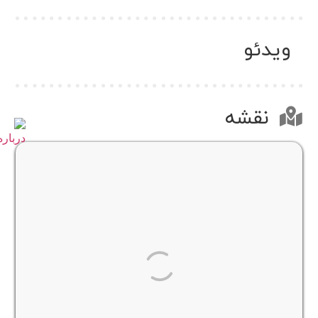
ویدئو
نقشه