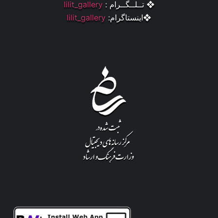
❖ تــلــگــرام :
lilit_gallery
❖اینستاگرام:
lilit_gallery