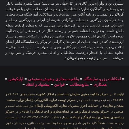
پیشروترین و نوآورانه‌ترین گالری در کل جهان نیز می‌باشد؛ ضمناً پلتفرم لیلیت با دارا
بودن بخش‌های گوناگون نظیر: دانشنامه هنر و هنرمندان، مجلات آنلاین با موضوعات
گوناگون و عمومی، روزنامه آنلاین هنر، تماشاخانه و مدیاکلاب، آموزشگاه هنری مجازی
و…؛ هم‌اکنون بزرگترین دانشنامه بیوگرافی هنرمندان ایرانی و بزرگترین رسانه و
استارتاپ هنری فارسی زبان در کل جهان نیز می‌باشد که به‌منظور ارتقای سطح
دانش جامعه، به‌عنوان دانشنامه عمومی و رسانهٔ فعال در عرصهٔ هنر ایران فعالیت
نموده است؛ گالری لیلیت همچنین علاوه‌بر تمامی این موارد، با امکانات متعدد و بسیار
ارزشمندی که در جهت حمایت از هنرمندان گرامی در برگزاری نمایشگاه آثار ایشان
ارائه می‌دهد، توانسته پرامکانات‌ترین گالری هنری در جهان نیز باشد، که با توکل به
خداوند متعال، با افتخار درخدمت مخاطبان و اهالی محترم فرهنگ و هنر بوده و
می‌باشد.
.: سپاس از توجه و همراهی‌تان :.
≡
امکانات رزرو نمایشگاه
≡
واقعیت‌مجازی و هوش‌مصنوعی
≡
اپلیکیشن
≡
همکاری
≡
منابع‌مطالب
≡
قوانین
≡
پیشنهاد و انتقاد
≡
لیلیت
® در
«مرکز مالکیت معنوی سازمان ثبت اسناد و املاک کشور»
بشماره‌های: ۲۸۰۹۲۹ و
۴۵۱۸۴۱ ، به ثبت رسیده است و در
«مرکز توسعه تجارت الکترونیکی (اینماد) وزارت صنعت،
معدن و تجارت»
و
«سامانه احراز مشتریان تجارت الکترونیکی (اِمتا)»
نیز ثبت شده است و
همچنین در
«مرکز توسعه فرهنگ و هنر در فضای‌مجازی وزارت فرهنگ و ارشاد»
و در
«مرکز
رسانه‌های دیجیتال وزارت فرهنگ و ارشاد»
بشماره شامَد: ۱-۳-۶۵-۷۱۲۳۹۹-۱-۱ ، نیز به ثبت
رسیده است؛ متعاقباً کلیهٔ حقوق مادی و معنوی محفوظ است و تحت قانون حمایت از حقوق
پدیدآورندگان و قانون حمایت از اختراعات، طرح‌های صنعتی و علائم تجاری قرار دارد.