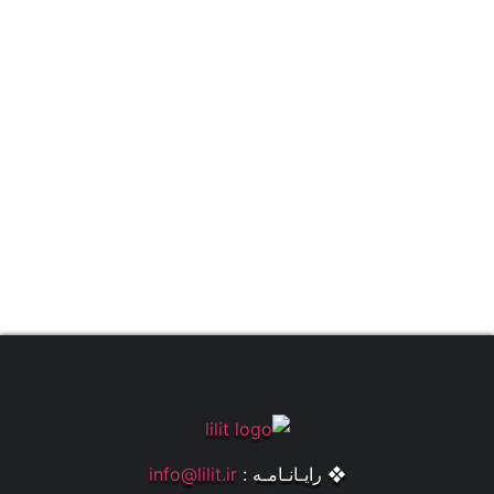
❖ رایـانـامـه :
info@lilit.ir