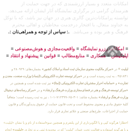
امکانات متعدد و بسیار ارزشمندی که در جهت حمایت از
هنرمندان گرامی در برگزاری نمایشگاه آثار ایشان ارائه می‌دهد،
توانسته پرامکانات‌ترین گالری هنری در جهان نیز باشد، که با توکل
به خداوند متعال، با افتخار درخدمت مخاطبان و اهالی محترم
فرهنگ و هنر بوده و می‌باشد.
.: سپاس از توجه و همراهی‌تان :.
≡
امکانات رزرو نمایشگاه
≡
واقعیت‌مجازی و هوش‌مصنوعی
≡
اپلیکیشن
≡
همکاری
≡
منابع‌مطالب
≡
قوانین
≡
پیشنهاد و انتقاد
≡
لیلیت
® در
«مرکز مالکیت معنوی سازمان ثبت اسناد و املاک کشور»
بشماره‌های: ۲۸۰۹۲۹ و
۴۵۱۸۴۱ ، به ثبت رسیده است و در
«مرکز توسعه تجارت الکترونیکی (اینماد) وزارت صنعت، معدن و
تجارت»
و
«سامانه احراز مشتریان تجارت الکترونیکی (اِمتا)»
نیز ثبت شده است و همچنین در
«مرکز توسعه فرهنگ و هنر در فضای‌مجازی وزارت فرهنگ و ارشاد»
و در
«مرکز رسانه‌های دیجیتال
وزارت فرهنگ و ارشاد»
بشماره شامَد: ۱-۳-۶۵-۷۱۲۳۹۹-۱-۱ ، نیز به ثبت رسیده است؛ متعاقباً
کلیهٔ حقوق مادی و معنوی محفوظ است و تحت قانون حمایت از حقوق پدیدآورندگان و قانون
حمایت از اختراعات، طرح‌های صنعتی و علائم تجاری قرار دارد.
اخطار! هرگونه کپی و یا الگوبرداری از این پلتفرم و همچنین سوءاستفاده از نام و یا نشان «لیلیت»
و یا هرگونه استفاده و فعالیت تحت عنوان “لیلیت” که در محدودهٔ ثبتی برند تجاری
«لیلیت»
انجام