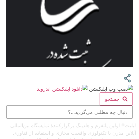
جستجو
لیلیت® اولین پلتفرم و هلدینگ برگزارکنندهٔ نمایشگاه بین‌المللی
آنلاین مدرن با تکنولوژی واقعیت مجازی و استفاده از فناوری