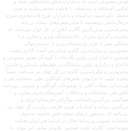
هوش مصنوعی است که با هزاران سالن نمایشگاهی شیک و
لوکس (چنداتاقه و چندطبقه، با قابلیت شخصی‌سازی و تغییر
محیط، دکوراسیون و اشیاء) و با هزاران طرح قاب‌مجازی متنوع،
درحال‌حاضر درمقایسه با سایر پلتفرم‌های مشابه در دنیا،
پیشرفته‌ترین و بزرگترین گالری آنلاین در کل جهان می‌باشد، که
باتجربهٔ برگزاری بیش از ۲۵۰ نمایشگاه هنری و تجاری و با
میانگین بیش از هزار بازدیدشبانه‌روزی از سراسرجهان،
موفق‌ترین و پربازدیدترین گالری ایرانی نیز است؛ گالری لیلیت
همچنین با ابداع کردن اولین نگارخانه با گویندگی هوش مصنوعی و
با ابداع و برگزاری اولین نمایشگاه در جهان‌های ناممکن و فانتزی؛
پیشروترین و نوآورانه‌ترین گالری در کل جهان نیز می‌باشد؛ ضمناً
پلتفرم لیلیت با دارا بودن بخش‌های گوناگون نظیر: دانشنامه هنر و
هنرمندان، مجلات آنلاین با موضوعات گوناگون و عمومی، روزنامه
آنلاین هنر، تماشاخانه و مدیاکلاب، آموزشگاه هنری مجازی و…؛
هم‌اکنون بزرگترین دانشنامه بیوگرافی هنرمندان ایرانی و
بزرگترین رسانه و استارتاپ هنری فارسی زبان در کل جهان نیز
می‌باشد که به‌منظور ارتقای سطح دانش جامعه، به‌عنوان
دانشنامه عمومی و رسانهٔ فعال در عرصهٔ هنر ایران فعالیت
نموده است؛ گالری لیلیت همچنین علاوه‌بر تمامی این موارد، با