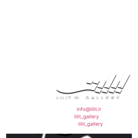
❖ رایـانـامـه :
info@lilit.ir
❖ تــلــگــرام :
lilit_gallery
❖اینستاگرام:
lilit_gallery