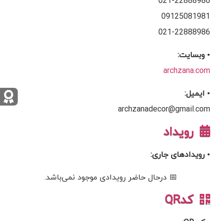
021-22888986
09125081981
021-22888986
• وبسایت:
archzana.com
• ایمیل:
archzanadecor@gmail.com
رویداد
• رویدادهای جاری:
📅 درحال حاضر رویدادی موجود نمی‌باشد.
کدQR