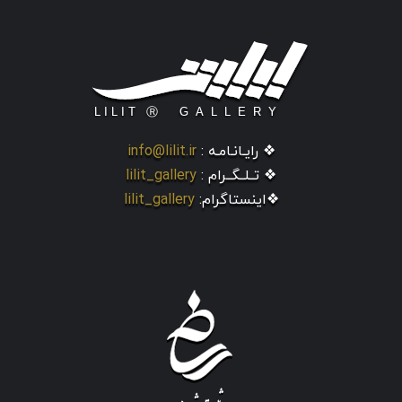
❖ رایـانـامـه :
info@lilit.ir
❖ تــلــگــرام :
lilit_gallery
❖اینستاگرام:
lilit_gallery