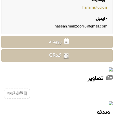
• وبسایت:
hamimstudio.ir
• ایمیل:
hassan.manzoori.6@gmail.com
رویداد
کدQR
تصاویر
‌قابل توجه
ویدئو