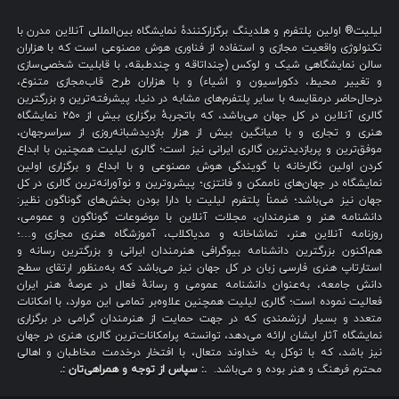
لیلیت® اولین پلتفرم و هلدینگ برگزارکنندهٔ نمایشگاه بین‌المللی آنلاین مدرن با
تکنولوژی واقعیت مجازی و استفاده از فناوری هوش مصنوعی است که با هزاران
سالن نمایشگاهی شیک و لوکس (چنداتاقه و چندطبقه، با قابلیت شخصی‌سازی
و تغییر محیط، دکوراسیون و اشیاء) و با هزاران طرح قاب‌مجازی متنوع،
درحال‌حاضر درمقایسه با سایر پلتفرم‌های مشابه در دنیا، پیشرفته‌ترین و بزرگترین
گالری آنلاین در کل جهان می‌باشد، که باتجربهٔ برگزاری بیش از ۲۵۰ نمایشگاه
هنری و تجاری و با میانگین بیش از هزار بازدیدشبانه‌روزی از سراسرجهان،
موفق‌ترین و پربازدیدترین گالری ایرانی نیز است؛ گالری لیلیت همچنین با ابداع
کردن اولین نگارخانه با گویندگی هوش مصنوعی و با ابداع و برگزاری اولین
نمایشگاه در جهان‌های ناممکن و فانتزی؛ پیشروترین و نوآورانه‌ترین گالری در کل
جهان نیز می‌باشد؛ ضمناً پلتفرم لیلیت با دارا بودن بخش‌های گوناگون نظیر:
دانشنامه هنر و هنرمندان، مجلات آنلاین با موضوعات گوناگون و عمومی،
روزنامه آنلاین هنر، تماشاخانه و مدیاکلاب، آموزشگاه هنری مجازی و…؛
هم‌اکنون بزرگترین دانشنامه بیوگرافی هنرمندان ایرانی و بزرگترین رسانه و
استارتاپ هنری فارسی زبان در کل جهان نیز می‌باشد که به‌منظور ارتقای سطح
دانش جامعه، به‌عنوان دانشنامه عمومی و رسانهٔ فعال در عرصهٔ هنر ایران
فعالیت نموده است؛ گالری لیلیت همچنین علاوه‌بر تمامی این موارد، با امکانات
متعدد و بسیار ارزشمندی که در جهت حمایت از هنرمندان گرامی در برگزاری
نمایشگاه آثار ایشان ارائه می‌دهد، توانسته پرامکانات‌ترین گالری هنری در جهان
نیز باشد، که با توکل به خداوند متعال، با افتخار درخدمت مخاطبان و اهالی
محترم فرهنگ و هنر بوده و می‌باشد.
.: سپاس از توجه و همراهی‌تان :.