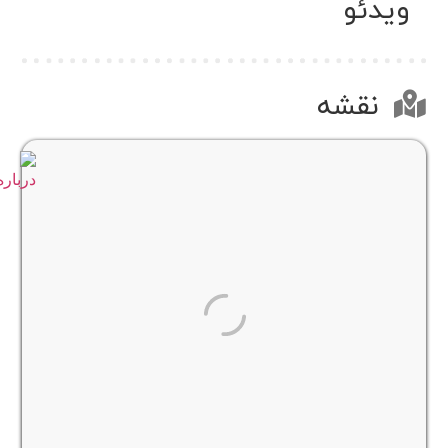
ویدئو
نقشه