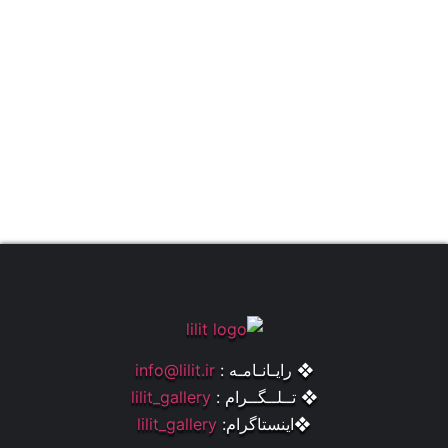
❖ رایـانـامـه :
info@lilit.ir
❖ تــلــگــرام :
lilit_gallery
❖اینستاگرام:
lilit_gallery