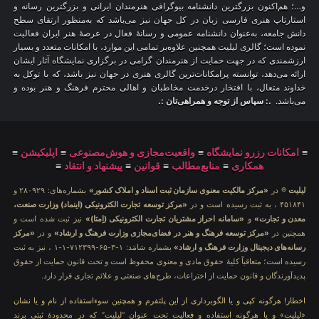
و…؛ هم‌اکنون بزرگترین دانشنامه بیوگرافی هنرمندان ایرانی و بزرگترین رسانه و
استارتاپ هنری فارسی زبان در کل جهان نیز می‌باشد که به‌منظور ارتقای سطح
دانش جامعه، به‌عنوان دانشنامه عمومی و رسانهٔ فعال در عرصهٔ هنر ایران فعالیت
نموده است؛ گالری لیلیت همچنین علاوه‌بر تمامی این موارد، با امکانات متعدد و بسیار
ارزشمندی که در جهت حمایت از هنرمندان گرامی در برگزاری نمایشگاه آثار ایشان
ارائه می‌دهد، توانسته پرامکانات‌ترین گالری هنری در جهان نیز باشد، که با توکل به
خداوند متعال، با افتخار درخدمت مخاطبان و اهالی محترم فرهنگ و هنر بوده و
می‌باشد.
.: سپاس از توجه و همراهی‌تان :.
≡
امکانات رزرو نمایشگاه
≡
واقعیت‌مجازی و هوش‌مصنوعی
≡
اپلیکیشن
≡
همکاری
≡
منابع‌مطالب
≡
قوانین
≡
پیشنهاد و انتقاد
≡
لیلیت
® در
«مرکز مالکیت معنوی سازمان ثبت اسناد و املاک کشور»
بشماره‌های: ۲۸۰۹۲۹ و
۴۵۱۸۴۱ ، به ثبت رسیده است و در
«مرکز توسعه تجارت الکترونیکی (اینماد) وزارت صنعت،
معدن و تجارت»
و
«سامانه احراز مشتریان تجارت الکترونیکی (اِمتا)»
نیز ثبت شده است و
همچنین در
«مرکز توسعه فرهنگ و هنر در فضای‌مجازی وزارت فرهنگ و ارشاد»
و در
«مرکز
رسانه‌های دیجیتال وزارت فرهنگ و ارشاد»
بشماره شامَد: ۱-۳-۶۵-۷۱۲۳۹۹-۱-۱ ، نیز به ثبت
رسیده است؛ متعاقباً کلیهٔ حقوق مادی و معنوی محفوظ است و تحت قانون حمایت از حقوق
پدیدآورندگان و قانون حمایت از اختراعات، طرح‌های صنعتی و علائم تجاری قرار دارد.
اخطار! هرگونه کپی و یا الگوبرداری از این پلتفرم و همچنین سوءاستفاده از نام و یا نشان
«لیلیت» و یا هرگونه استفاده و فعالیت تحت عنوان “لیلیت” که در محدودهٔ ثبتی برند