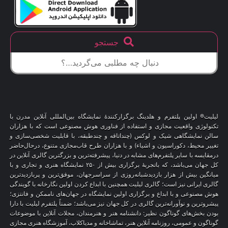
جستجو
لیلیت® اولین پلتفرم و هلدینگ برگزارکنندهٔ نمایشگاه بین‌المللی آنلاین مدرن با
تکنولوژی واقعیت مجازی و استفاده از فناوری هوش مصنوعی است که با هزاران
سالن نمایشگاهی شیک و لوکس (چنداتاقه و چندطبقه، با قابلیت شخصی‌سازی و
تغییر محیط، دکوراسیون و اشیاء) و با هزاران طرح قاب‌مجازی متنوع، درحال‌حاضر
درمقایسه با سایر پلتفرم‌های مشابه در دنیا، پیشرفته‌ترین و بزرگترین گالری آنلاین در
کل جهان می‌باشد، که باتجربهٔ برگزاری بیش از ۲۵۰ نمایشگاه هنری و تجاری و با
میانگین بیش از هزار بازدیدشبانه‌روزی از سراسرجهان، موفق‌ترین و پربازدیدترین
گالری ایرانی نیز است؛ گالری لیلیت همچنین با ابداع کردن اولین نگارخانه با گویندگی
هوش مصنوعی و با ابداع و برگزاری اولین نمایشگاه در جهان‌های ناممکن و فانتزی؛
پیشروترین و نوآورانه‌ترین گالری در کل جهان نیز می‌باشد؛ ضمناً پلتفرم لیلیت با دارا
بودن بخش‌های گوناگون نظیر: دانشنامه هنر و هنرمندان، مجلات آنلاین با موضوعات
گوناگون و عمومی، روزنامه آنلاین هنر، تماشاخانه و مدیاکلاب، آموزشگاه هنری مجازی