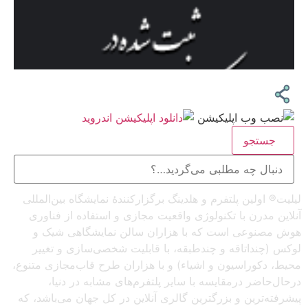
جستجو
لیلیت® اولین پلتفرم و هلدینگ برگزارکنندهٔ نمایشگاه بین‌المللی
آنلاین مدرن با تکنولوژی واقعیت مجازی و استفاده از فناوری
هوش مصنوعی است که با هزاران سالن نمایشگاهی شیک و
لوکس (چنداتاقه و چندطبقه، با قابلیت شخصی‌سازی و تغییر
محیط، دکوراسیون و اشیاء) و با هزاران طرح قاب‌مجازی متنوع،
درحال‌حاضر درمقایسه با سایر پلتفرم‌های مشابه در دنیا،
پیشرفته‌ترین و بزرگترین گالری آنلاین در کل جهان می‌باشد، که