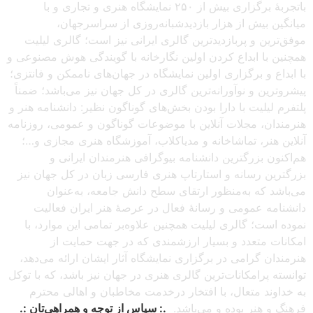
باتجربهٔ برگزاری بیش از ۲۵۰ نمایشگاه هنری و تجاری و با
میانگین بیش از هزار بازدیدشبانه‌روزی از سراسرجهان،
موفق‌ترین و پربازدیدترین گالری ایرانی نیز است؛ گالری لیلیت
همچنین با ابداع کردن اولین نگارخانه با گویندگی هوش مصنوعی و
با ابداع و برگزاری اولین نمایشگاه در جهان‌های ناممکن و فانتزی؛
پیشروترین و نوآورانه‌ترین گالری در کل جهان نیز می‌باشد؛ ضمناً
پلتفرم لیلیت با دارا بودن بخش‌های گوناگون نظیر: دانشنامه هنر و
هنرمندان، مجلات آنلاین با موضوعات گوناگون و عمومی، روزنامه
آنلاین هنر، تماشاخانه و مدیاکلاب، آموزشگاه هنری مجازی و…؛
هم‌اکنون بزرگترین دانشنامه بیوگرافی هنرمندان ایرانی و
بزرگترین رسانه و استارتاپ هنری فارسی زبان در کل جهان نیز
می‌باشد که به‌منظور ارتقای سطح دانش جامعه، به‌عنوان
دانشنامه عمومی و رسانهٔ فعال در عرصهٔ هنر ایران فعالیت
نموده است؛ گالری لیلیت همچنین علاوه‌بر تمامی این موارد، با
امکانات متعدد و بسیار ارزشمندی که در جهت حمایت از
هنرمندان گرامی در برگزاری نمایشگاه آثار ایشان ارائه می‌دهد،
توانسته پرامکانات‌ترین گالری هنری در جهان نیز باشد، که با توکل
به خداوند متعال، با افتخار درخدمت مخاطبان و اهالی محترم
فرهنگ و هنر بوده و می‌باشد.
.: سپاس از توجه و همراهی‌تان :.