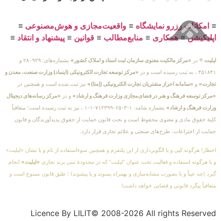
≡
امکانات رزرو نمایشگاه
≡
واقعیت‌مجازی و هوش‌مصنوعی
≡
اپلیکیشن
≡
همکاری
≡
منابع‌مطالب
≡
قوانین
≡
پیشنهاد و انتقاد
≡
لیلیت
® در
«مرکز مالکیت معنوی سازمان ثبت اسناد و املاک کشور»
بشماره‌های: ۲۸۰۹۲۹ و
۴۵۱۸۴۱ ، به ثبت رسیده است و در
«مرکز توسعه تجارت الکترونیکی (اینماد) وزارت صنعت، معدن و
تجارت»
و
«سامانه احراز مشتریان تجارت الکترونیکی (اِمتا)»
نیز ثبت شده است و همچنین در
«مرکز توسعه فرهنگ و هنر در فضای‌مجازی وزارت فرهنگ و ارشاد»
و در
«مرکز رسانه‌های دیجیتال
وزارت فرهنگ و ارشاد»
بشماره شامَد: ۱-۳-۶۵-۷۱۲۳۹۹-۱-۱ ، نیز به ثبت رسیده است؛ متعاقباً
کلیهٔ حقوق مادی و معنوی محفوظ است و تحت قانون حمایت از حقوق پدیدآورندگان و قانون
حمایت از اختراعات، طرح‌های صنعتی و علائم تجاری قرار دارد.
اخطار! هرگونه کپی و یا الگوبرداری از این پلتفرم و همچنین سوءاستفاده از نام و یا نشان «لیلیت»
و یا هرگونه استفاده و فعالیت تحت عنوان “لیلیت” که در محدودهٔ ثبتی برند تجاری
«لیلیت»
انجام
گیرد (چه عیناً و یا بصورت مشابه‌سازی و بهمراه پسوند و یا پیشوند) ؛ طبق قانون ممنوع است و
متعاقباً پیگرد قانونی و قضایی خواهد داشت!
Licence By LILIT© 2008-2026 All rights Reserved