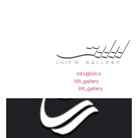
❖ رایـانـامـه :
info@lilit.ir
❖ تــلــگــرام :
lilit_gallery
❖اینستاگرام:
lilit_gallery