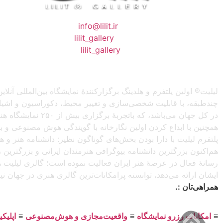
❖ رایـانـامـه :
info@lilit.ir
❖ تــلــگــرام :
lilit_gallery
❖اینستاگرام:
lilit_gallery
لیلیت® اولین پلتفرم و هلدینگ برگزارکنندهٔ نمایشگاه بین‌المللی
چندطبقه، با قابلیت شخصی‌سازی و تغییر محیط، دکوراسیون و اشیاء) 
در کل جهان می‌باش
همچنین با ابداع کردن اولین نگارخانه با گویندگی هوش مصنوعی و با ا
پلتفرم لیلیت با دارا بودن بخش‌های گوناگون نظیر: دانشنامه هنر و
هم‌اکنون بزرگترین دانشنامه بیوگرافی هنرمندان ایرانی و بزرگتری
رسانهٔ فعال در عرصهٔ هنر ایران فعالیت نموده است؛ گالری لیلیت ه
ایشان ارائه می‌دهد، توانسته پرامکانات‌ترین گالری هنری در جهان ن
همراهی‌تان :.
≡
امکانات رزرو نمایشگاه
≡
واقعیت‌مجازی و هوش‌مصنوعی
≡
اپلیک