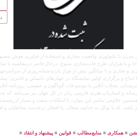
ج
 آنلاین مدرن با تکنولوژی واقعیت مجازی و استفاده از فناوری هوش م
و با هزاران طرح قاب‌مجازی متنوع، درحال‌حاضر درمقایسه با سایر پل
د، که باتجربهٔ برگزاری بیش از ۲۵۰ نمایشگاه هنری و تجاری و با میانگین بیش از هزار بازدید
بداع و برگزاری اولین نمایشگاه در جهان‌های ناممکن و فانتزی؛ پیشرو
 هنرمندان، مجلات آنلاین با موضوعات گوناگون و عمومی، روزنامه آنل
ن رسانه و استارتاپ هنری فارسی زبان در کل جهان نیز می‌باشد که ب
مچنین علاوه‌بر تمامی این موارد، با امکانات متعدد و بسیار ارزشمن
یز باشد، که با توکل به خداوند متعال، با افتخار درخدمت مخاطبان و 
یشن
≡
همکاری
≡
منابع‌مطالب
≡
قوانین
≡
پیشنهاد و انتقاد
≡