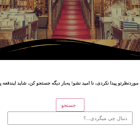
وردنظرتو پیدا نکردی، نا امید نشو! یه‌بار دیگه جستجو کن، شاید ایندفعه 
جستجو