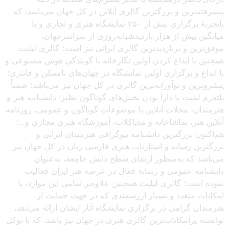
پیشرفته‌ترین و بزرگترین گالری آنلاین در کل جهان می‌باشد، که
باتجربهٔ برگزاری بیش از ۲۵۰ نمایشگاه هنری و تجاری و با
میانگین بیش از هزار بازدیدشبانه‌روزی از سراسرجهان،
موفق‌ترین و پربازدیدترین گالری ایرانی نیز است؛ گالری لیلیت
همچنین با ابداع کردن اولین نگارخانه با گویندگی هوش مصنوعی و
با ابداع و برگزاری اولین نمایشگاه در جهان‌های ناممکن و فانتزی؛
پیشروترین و نوآورانه‌ترین گالری در کل جهان نیز می‌باشد؛ ضمناً
پلتفرم لیلیت با دارا بودن بخش‌های گوناگون نظیر: دانشنامه هنر و
هنرمندان، مجلات آنلاین با موضوعات گوناگون و عمومی، روزنامه
آنلاین هنر، تماشاخانه و مدیاکلاب، آموزشگاه هنری مجازی و…؛
هم‌اکنون بزرگترین دانشنامه بیوگرافی هنرمندان ایرانی و
بزرگترین رسانه و استارتاپ هنری فارسی زبان در کل جهان نیز
می‌باشد که به‌منظور ارتقای سطح دانش جامعه، به‌عنوان
دانشنامه عمومی و رسانهٔ فعال در عرصهٔ هنر ایران فعالیت
نموده است؛ گالری لیلیت همچنین علاوه‌بر تمامی این موارد، با
امکانات متعدد و بسیار ارزشمندی که در جهت حمایت از
هنرمندان گرامی در برگزاری نمایشگاه آثار ایشان ارائه می‌دهد،
توانسته پرامکانات‌ترین گالری هنری در جهان نیز باشد، که با توکل