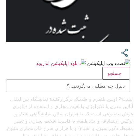
جستجو
لیلیت® اولین پلتفرم و هلدینگ برگزارکنندهٔ نمایشگاه بین‌المللی
آنلاین مدرن با تکنولوژی واقعیت مجازی و استفاده از فناوری
هوش مصنوعی است که با هزاران سالن نمایشگاهی شیک و
لوکس (چنداتاقه و چندطبقه، با قابلیت شخصی‌سازی و تغییر
محیط، دکوراسیون و اشیاء) و با هزاران طرح قاب‌مجازی متنوع،
درحال‌حاضر درمقایسه با سایر پلتفرم‌های مشابه در دنیا،