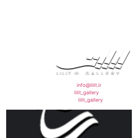
❖ رایـانـامـه :
info@lilit.ir
❖ تــلــگــرام :
lilit_gallery
❖اینستاگرام:
lilit_gallery