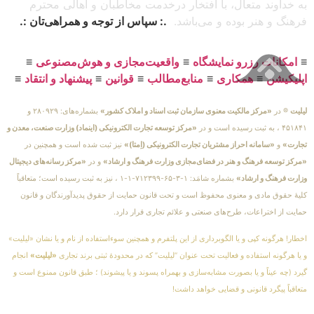
به خداوند متعال، با افتخار درخدمت مخاطبان و اهالی محترم
فرهنگ و هنر بوده و می‌باشد.
.: سپاس از توجه و همراهی‌تان :.
≡
امکانات رزرو نمایشگاه
≡
واقعیت‌مجازی و هوش‌مصنوعی
≡
اپلیکیشن
≡
همکاری
≡
منابع‌مطالب
≡
قوانین
≡
پیشنهاد و انتقاد
≡
لیلیت
® در
«مرکز مالکیت معنوی سازمان ثبت اسناد و املاک کشور»
بشماره‌های: ۲۸۰۹۲۹ و
۴۵۱۸۴۱ ، به ثبت رسیده است و در
«مرکز توسعه تجارت الکترونیکی (اینماد) وزارت صنعت، معدن و
تجارت»
و
«سامانه احراز مشتریان تجارت الکترونیکی (اِمتا)»
نیز ثبت شده است و همچنین در
«مرکز توسعه فرهنگ و هنر در فضای‌مجازی وزارت فرهنگ و ارشاد»
و در
«مرکز رسانه‌های دیجیتال
وزارت فرهنگ و ارشاد»
بشماره شامَد: ۱-۳-۶۵-۷۱۲۳۹۹-۱-۱ ، نیز به ثبت رسیده است؛ متعاقباً
کلیهٔ حقوق مادی و معنوی محفوظ است و تحت قانون حمایت از حقوق پدیدآورندگان و قانون
حمایت از اختراعات، طرح‌های صنعتی و علائم تجاری قرار دارد.
اخطار! هرگونه کپی و یا الگوبرداری از این پلتفرم و همچنین سوءاستفاده از نام و یا نشان «لیلیت»
و یا هرگونه استفاده و فعالیت تحت عنوان “لیلیت” که در محدودهٔ ثبتی برند تجاری
«لیلیت»
انجام
گیرد (چه عیناً و یا بصورت مشابه‌سازی و بهمراه پسوند و یا پیشوند) ؛ طبق قانون ممنوع است و
متعاقباً پیگرد قانونی و قضایی خواهد داشت!