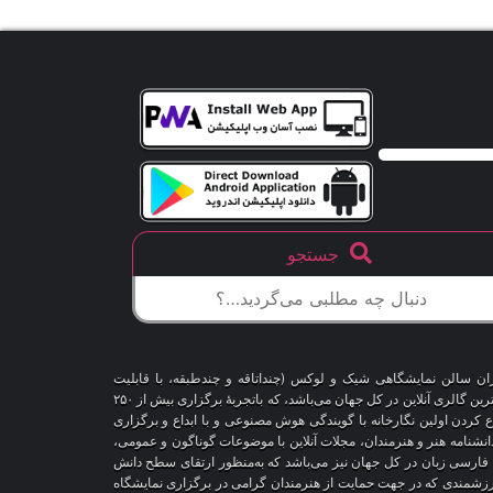
جستجو
اران سالن نمایشگاهی شیک و لوکس (چنداتاقه و چندطبقه، با قابلیت
شخصی‌سازی و تغییر محیط، دکوراسیون و اشیاء) و با هزاران طرح قاب‌مجازی متنوع، درحال‌حاضر درمقایسه با سایر پلتفرم‌های مشابه در دنیا، پیشرفته‌ترین و بزرگترین گالری آنلاین در کل جهان می‌باشد، که باتجربهٔ برگزاری بیش از ۲۵۰
اع کردن اولین نگارخانه با گویندگی هوش مصنوعی و با ابداع و برگزاری
 دانشنامه هنر و هنرمندان، مجلات آنلاین با موضوعات گوناگون و عمومی،
ری فارسی زبان در کل جهان نیز می‌باشد که به‌منظور ارتقای سطح دانش
ر ارزشمندی که در جهت حمایت از هنرمندان گرامی در برگزاری نمایشگاه