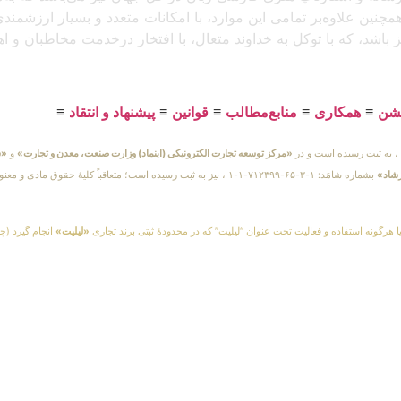
مچنین علاوه‌بر تمامی این موارد، با امکانات متعدد و بسیار ارزشمن
یز باشد، که با توکل به خداوند متعال، با افتخار درخدمت مخاطبان و 
یشن
≡
همکاری
≡
منابع‌مطالب
≡
قوانین
≡
پیشنهاد و انتقاد
≡
«مرکز توسعه تجارت الکترونیکی (اینماد) وزارت صنعت، معدن و تجارت»
و
«س
رشاد»
بشماره شامَد: ۱-۳-۶۵-۷۱۲۳۹۹-۱-۱ ، نیز به ثبت رسیده است؛ متعاقباً 
یا هرگونه استفاده و فعالیت تحت عنوان “لیلیت” که در محدودهٔ ثبتی برند تجاری
«لیلیت»
انجام گیرد (چه