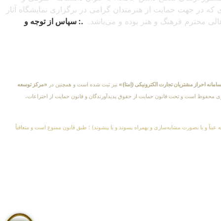
دی که در جهت حمایت از هنرمندان گرامی در برگزاری نمایشگاه آثار
اهالی محترم فرهنگ و هنر بوده و می‌باشد.
.: سپاس از توجه و
امانه احراز مشتریان تجارت الکترونیکی (اِمتا)»
نیز ثبت شده است و همچنین در
«مرکز توسعه
کلیهٔ حقوق مادی و معنوی محفوظ است و تحت قانون حمایت از حقوق پدیدآورندگان و قانون حمایت از اختراعات،
 عیناً و یا بصورت مشابه‌سازی و بهمراه پسوند و یا پیشوند) ؛ طبق قانون ممنوع است و متعاقباً