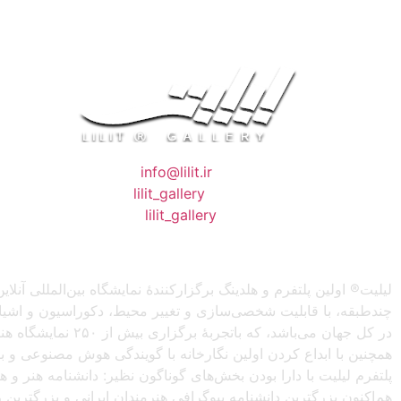
❖ رایـانـامـه :
info@lilit.ir
❖ تــلــگــرام :
lilit_gallery
❖اینستاگرام:
lilit_gallery
لیلیت® اولین پلتفرم و هلدینگ برگزارکنندهٔ نمایشگاه بین‌المللی
چندطبقه، با قابلیت شخصی‌سازی و تغییر محیط، دکوراسیون و اشیاء) 
در کل جهان می‌باش
همچنین با ابداع کردن اولین نگارخانه با گویندگی هوش مصنوعی و با ا
پلتفرم لیلیت با دارا بودن بخش‌های گوناگون نظیر: دانشنامه هنر و
هم‌اکنون بزرگترین دانشنامه بیوگرافی هنرمندان ایرانی و بزرگتری