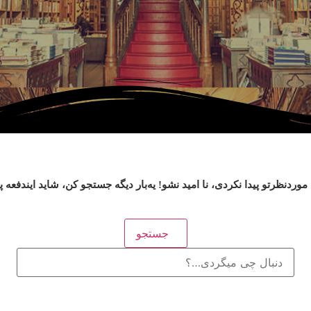
وردنظرتو پیدا نکردی، نا امید نشو! یه‌بار دیگه جستجو کن، شاید ایندفعه 
جستجو