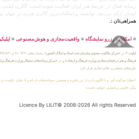
رسانهٔ فعال در عرصهٔ هنر ایران فعالیت نموده است؛ گالری لیلیت ه
ایشان ارائه می‌دهد، توانسته پرامکانات‌ترین گالری هنری در جهان ن
همراهی‌تان :.
≡
امکانات رزرو نمایشگاه
≡
واقعیت‌مجازی و هوش‌مصنوعی
≡
اپلیک
لیلیت
® در
«مرکز مالکیت معنوی سازمان ثبت اسناد و املاک کشور»
بشماره‌های: ۲۸۰۹۲۹ و ۴۵۱۸۴۱ ، به ثبت رسیده است و در
فرهنگ و هنر در فضای‌مجازی وزارت فرهنگ و ارشاد»
و در
«مرکز رسانه‌های دیجیتال وزارت فرهنگ و ا
طرح‌های صنعتی و علائم تجاری قرار دارد.
اخطار! هرگونه کپی و یا الگوبرداری از این پلتفرم و همچنین سوءاستفاده از نام و یا نشان «لیلیت» و 
پیگرد قانونی و قضایی خواهد داشت!
Licence By LILIT© 2008-2026 All rights Reserved