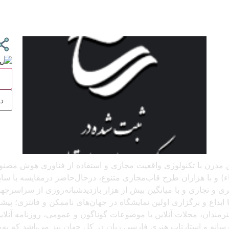
ج
 آنلاین مدرن با تکنولوژی واقعیت مجازی و استفاده از فناوری هوش م
و با هزاران طرح قاب‌مجازی متنوع، درحال‌حاضر درمقایسه با سایر پل
د، که باتجربهٔ برگزاری بیش از ۲۵۰ نمایشگاه هنری و تجاری و با میانگین بیش از هزار بازدید
بداع و برگزاری اولین نمایشگاه در جهان‌های ناممکن و فانتزی؛ پیشرو
 هنرمندان، مجلات آنلاین با موضوعات گوناگون و عمومی، روزنامه آنل
ن رسانه و استارتاپ هنری فارسی زبان در کل جهان نیز می‌باشد که ب