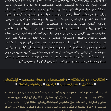
موفق‌ترین و پربازدیدترین گالری ایرانی نیز است؛ گالری لیلیت همچنین با ابداع
کردن اولین نگارخانه با گویندگی هوش مصنوعی و با ابداع و برگزاری اولین
نمایشگاه در جهان‌های ناممکن و فانتزی؛ پیشروترین و نوآورانه‌ترین گالری در کل
جهان نیز می‌باشد؛ ضمناً پلتفرم لیلیت با دارا بودن بخش‌های گوناگون نظیر:
دانشنامه هنر و هنرمندان، مجلات آنلاین با موضوعات گوناگون و عمومی،
روزنامه آنلاین هنر، تماشاخانه و مدیاکلاب، آموزشگاه هنری مجازی و…؛
هم‌اکنون بزرگترین دانشنامه بیوگرافی هنرمندان ایرانی و بزرگترین رسانه و
استارتاپ هنری فارسی زبان در کل جهان نیز می‌باشد که به‌منظور ارتقای سطح
دانش جامعه، به‌عنوان دانشنامه عمومی و رسانهٔ فعال در عرصهٔ هنر ایران
فعالیت نموده است؛ گالری لیلیت همچنین علاوه‌بر تمامی این موارد، با امکانات
متعدد و بسیار ارزشمندی که در جهت حمایت از هنرمندان گرامی در برگزاری
نمایشگاه آثار ایشان ارائه می‌دهد، توانسته پرامکانات‌ترین گالری هنری در جهان
نیز باشد، که با توکل به خداوند متعال، با افتخار درخدمت مخاطبان و اهالی
محترم فرهنگ و هنر بوده و می‌باشد.
.: سپاس از توجه و همراهی‌تان :.
≡
امکانات رزرو نمایشگاه
≡
واقعیت‌مجازی و هوش‌مصنوعی
≡
اپلیکیشن
≡
همکاری
≡
منابع‌مطالب
≡
قوانین
≡
پیشنهاد و انتقاد
≡
لیلیت
® در
«مرکز مالکیت معنوی سازمان ثبت اسناد و املاک کشور»
بشماره‌های: ۲۸۰۹۲۹ و
۴۵۱۸۴۱ ، به ثبت رسیده است و در
«مرکز توسعه تجارت الکترونیکی (اینماد) وزارت صنعت،
معدن و تجارت»
و
«سامانه احراز مشتریان تجارت الکترونیکی (اِمتا)»
نیز ثبت شده است و
همچنین در
«مرکز توسعه فرهنگ و هنر در فضای‌مجازی وزارت فرهنگ و ارشاد»
و در
«مرکز