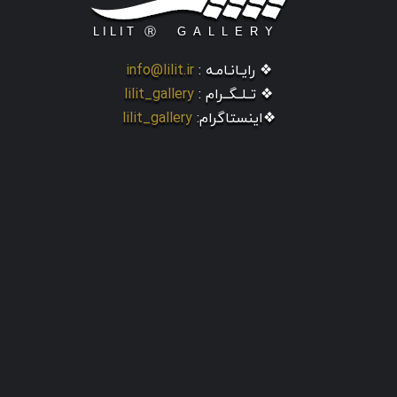
❖ رایـانـامـه :
info@lilit.ir
❖ تــلــگــرام :
lilit_gallery
❖اینستاگرام:
lilit_gallery