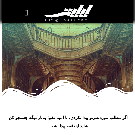
روزنامه هنر
درباره/تماس
مراکز و مشاغل
گالری و نمایشگاه
بیوگرافی هنرمندان
اگر مطلب موردنظرتو پیدا نکردی، نا امید نشو! یه‌بار دیگه جستجو کن،
شاید ایندفعه پیدا بشه…