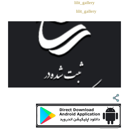
❖ تــلــگــرام :
lilit_gallery
❖اینستاگرام:
lilit_gallery