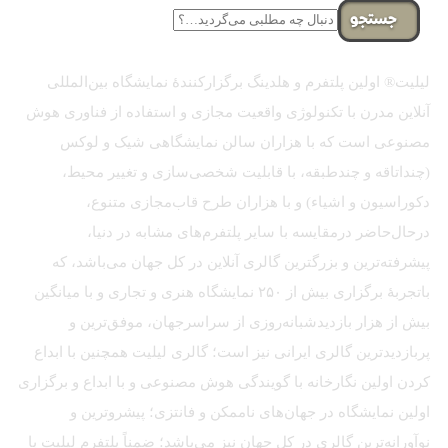
جستجو
لیلیت® اولین پلتفرم و هلدینگ برگزارکنندهٔ نمایشگاه بین‌المللی
آنلاین مدرن با تکنولوژی واقعیت مجازی و استفاده از فناوری هوش
مصنوعی است که با هزاران سالن نمایشگاهی شیک و لوکس
(چنداتاقه و چندطبقه، با قابلیت شخصی‌سازی و تغییر محیط،
دکوراسیون و اشیاء) و با هزاران طرح قاب‌مجازی متنوع،
درحال‌حاضر درمقایسه با سایر پلتفرم‌های مشابه در دنیا،
پیشرفته‌ترین و بزرگترین گالری آنلاین در کل جهان می‌باشد، که
باتجربهٔ برگزاری بیش از ۲۵۰ نمایشگاه هنری و تجاری و با میانگین
بیش از هزار بازدیدشبانه‌روزی از سراسرجهان، موفق‌ترین و
پربازدیدترین گالری ایرانی نیز است؛ گالری لیلیت همچنین با ابداع
کردن اولین نگارخانه با گویندگی هوش مصنوعی و با ابداع و برگزاری
اولین نمایشگاه در جهان‌های ناممکن و فانتزی؛ پیشروترین و
نوآورانه‌ترین گالری در کل جهان نیز می‌باشد؛ ضمناً پلتفرم لیلیت با