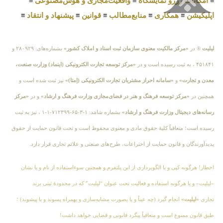
≡
امکانات رزرو نمایشگاه
≡
واقعیت‌مجازی و هوش‌مصنوعی
≡
اپلیکیشن
≡
همکاری
≡
منابع‌مطالب
≡
قوانین
≡
پیشنهاد و انتقاد
≡
لیلیت
® در
«مرکز مالکیت معنوی سازمان ثبت اسناد و املاک کشور»
بشماره‌های: ۲۸۰۹۲۹ و
۴۵۱۸۴۱ ، به ثبت رسیده است و در
«مرکز توسعه تجارت الکترونیکی (اینماد) وزارت صنعت،
معدن و تجارت»
و
«سامانه احراز مشتریان تجارت الکترونیکی (اِمتا)»
نیز ثبت شده است و
همچنین در
«مرکز توسعه فرهنگ و هنر در فضای‌مجازی وزارت فرهنگ و ارشاد»
و در
«مرکز
رسانه‌های دیجیتال وزارت فرهنگ و ارشاد»
بشماره شامَد: ۱-۳-۶۵-۷۱۲۳۹۹-۱-۱ ، نیز به ثبت
رسیده است؛ متعاقباً کلیهٔ حقوق مادی و معنوی محفوظ است و تحت قانون حمایت از حقوق
پدیدآورندگان و قانون حمایت از اختراعات، طرح‌های صنعتی و علائم تجاری قرار دارد.
اخطار! هرگونه کپی و یا الگوبرداری از این پلتفرم و همچنین سوءاستفاده از نام و یا نشان
«لیلیت» و یا هرگونه استفاده و فعالیت تحت عنوان “لیلیت” که در محدودهٔ ثبتی برند
تجاری
«لیلیت»
انجام گیرد (چه عیناً و یا بصورت مشابه‌سازی و بهمراه پسوند و یا پیشوند) ؛
طبق قانون ممنوع است و متعاقباً پیگرد قانونی و قضایی خواهد داشت!