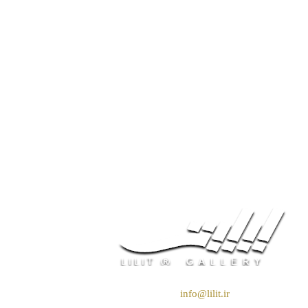
❖ رایـانـامـه :
info@lilit.ir