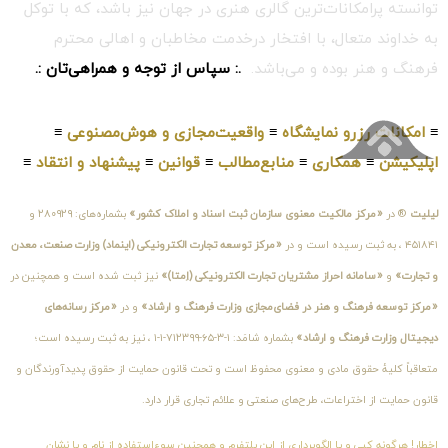
توانسته پرامکانات‌ترین گالری هنری در جهان نیز باشد، که با توکل
به خداوند متعال، با افتخار درخدمت مخاطبان و اهالی محترم
فرهنگ و هنر بوده و می‌باشد.
.: سپاس از توجه و همراهی‌تان :.
≡
امکانات رزرو نمایشگاه
≡
واقعیت‌مجازی و هوش‌مصنوعی
≡
اپلیکیشن
≡
همکاری
≡
منابع‌مطالب
≡
قوانین
≡
پیشنهاد و انتقاد
≡
لیلیت
® در
«مرکز مالکیت معنوی سازمان ثبت اسناد و املاک کشور»
بشماره‌های: ۲۸۰۹۲۹ و
۴۵۱۸۴۱ ، به ثبت رسیده است و در
«مرکز توسعه تجارت الکترونیکی (اینماد) وزارت صنعت، معدن
و تجارت»
و
«سامانه احراز مشتریان تجارت الکترونیکی (اِمتا)»
نیز ثبت شده است و همچنین در
«مرکز توسعه فرهنگ و هنر در فضای‌مجازی وزارت فرهنگ و ارشاد»
و در
«مرکز رسانه‌های
دیجیتال وزارت فرهنگ و ارشاد»
بشماره شامَد: ۱-۳-۶۵-۷۱۲۳۹۹-۱-۱ ، نیز به ثبت رسیده است؛
متعاقباً کلیهٔ حقوق مادی و معنوی محفوظ است و تحت قانون حمایت از حقوق پدیدآورندگان و
قانون حمایت از اختراعات، طرح‌های صنعتی و علائم تجاری قرار دارد.
اخطار! هرگونه کپی و یا الگوبرداری از این پلتفرم و همچنین سوءاستفاده از نام و یا نشان