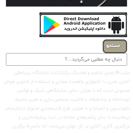
جستجو
لیلیت® اولین پلتفرم و هلدینگ برگزارکنندهٔ نمایشگاه بین‌المللی
آنلاین مدرن با تکنولوژی واقعیت مجازی و استفاده از فناوری هوش
مصنوعی است که با هزاران سالن نمایشگاهی شیک و لوکس
(چنداتاقه و چندطبقه، با قابلیت شخصی‌سازی و تغییر محیط،
دکوراسیون و اشیاء) و با هزاران طرح قاب‌مجازی متنوع، درحال‌حاضر
درمقایسه با سایر پلتفرم‌های مشابه در دنیا، پیشرفته‌ترین و
بزرگترین گالری آنلاین در کل جهان می‌باشد، که باتجربهٔ برگزاری