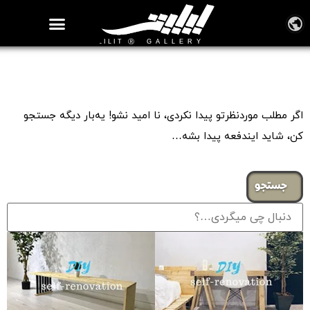
روزنامه هنر
درباره/تماس
مراکز و مشاغل
گالری و نمایشگاه
بیوگرافی هنرمندان
Tag: ❖ طراحی داخلی
اگر مطلب موردنظرتو پیدا نکردی، نا امید نشو! یه‌بار دیگه جستجو
کن، شاید ایندفعه پیدا بشه…
جستجو