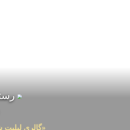
رستا
«گالری لیلیت ش