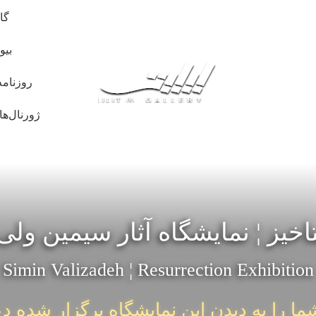
گا
بیو
روزنامه
ژورنال‌ها
خیز ¦ نمایشگاه آثار سیمین ولی 
Simin Valizadeh ¦ Resurrection Exhibition
ما را به دیدن این نمایشگاه برگزار شده د