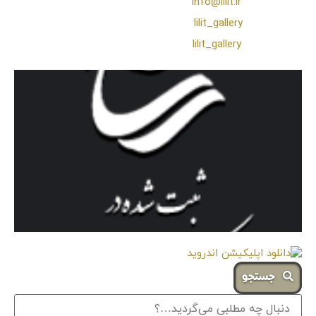
❖ رایـانـامـه :
info@lilit.ir
❖ تــلــگــرام :
lilit_gallery
❖اینستاگرام:
lilit_gallery
جستجو