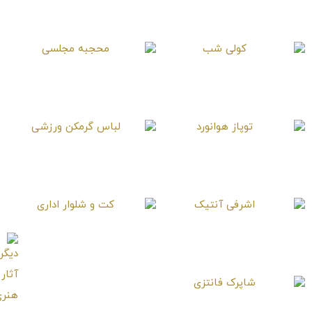
پرنده شهدخوار نئونی
طاووس سرخپوست
کولی شب
محجبه مجلسی
توپاز هوانورد
لباس گرمکن ورزشی
اشرفی آنتیک
کت و شلوار اداری