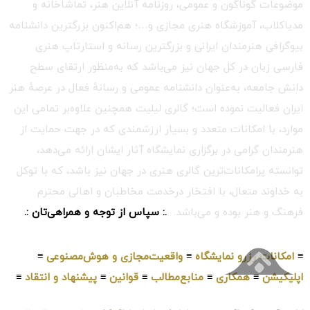
موضوعات گوناگون و عمومی، روزنامه آنلاین هنر، تماشاخانه و
مدیاکلاب، آموزشگاه هنری مجازی و…؛ هم‌اکنون بزرگترین دانشنامه
بیوگرافی هنرمندان ایرانی و بزرگترین رسانه و استارتاپ هنری
فارسی زبان در کل جهان نیز می‌باشد که به‌منظور ارتقای سطح
دانش جامعه، به‌عنوان دانشنامه عمومی و رسانهٔ فعال در عرصهٔ هنر
ایران فعالیت نموده است؛ گالری لیلیت همچنین علاوه‌بر تمامی این
موارد، با امکانات متعدد و بسیار ارزشمندی که در جهت حمایت از
هنرمندان گرامی در برگزاری نمایشگاه آثار ایشان ارائه می‌دهد،
توانسته پرامکانات‌ترین گالری هنری در جهان نیز باشد، که با توکل
به خداوند متعال، با افتخار درخدمت مخاطبان و اهالی محترم
فرهنگ و هنر بوده و می‌باشد.
.: سپاس از توجه و همراهی‌تان :.
≡
امکانات رزرو نمایشگاه
≡
واقعیت‌مجازی و هوش‌مصنوعی
≡
اپلیکیشن
≡
همکاری
≡
منابع‌مطالب
≡
قوانین
≡
پیشنهاد و انتقاد
≡