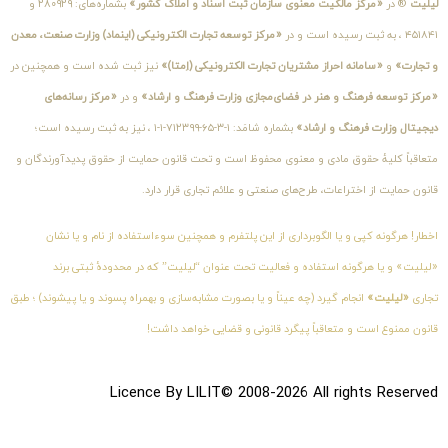
لیلیت
® در
«مرکز مالکیت معنوی سازمان ثبت اسناد و املاک کشور»
بشماره‌های: ۲۸۰۹۲۹ و
۴۵۱۸۴۱ ، به ثبت رسیده است و در
«مرکز توسعه تجارت الکترونیکی (اینماد) وزارت صنعت، معدن
و تجارت»
و
«سامانه احراز مشتریان تجارت الکترونیکی (اِمتا)»
نیز ثبت شده است و همچنین در
«مرکز توسعه فرهنگ و هنر در فضای‌مجازی وزارت فرهنگ و ارشاد»
و در
«مرکز رسانه‌های
دیجیتال وزارت فرهنگ و ارشاد»
بشماره شامَد: ۱-۳-۶۵-۷۱۲۳۹۹-۱-۱ ، نیز به ثبت رسیده است؛
متعاقباً کلیهٔ حقوق مادی و معنوی محفوظ است و تحت قانون حمایت از حقوق پدیدآورندگان و
قانون حمایت از اختراعات، طرح‌های صنعتی و علائم تجاری قرار دارد.
اخطار! هرگونه کپی و یا الگوبرداری از این پلتفرم و همچنین سوءاستفاده از نام و یا نشان
«لیلیت» و یا هرگونه استفاده و فعالیت تحت عنوان “لیلیت” که در محدودهٔ ثبتی برند
تجاری
«لیلیت»
انجام گیرد (چه عیناً و یا بصورت مشابه‌سازی و بهمراه پسوند و یا پیشوند) ؛ طبق
قانون ممنوع است و متعاقباً پیگرد قانونی و قضایی خواهد داشت!
Licence By LILIT© 2008-2026 All rights Reserved