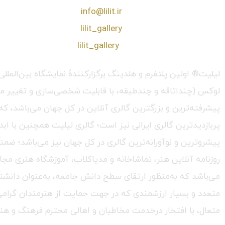
❖ رایـانـامـه :
info@lilit.ir
❖ تــلــگــرام :
lilit_gallery
❖اینستاگرام:
lilit_gallery
لیلیت® اولین پلتفرم و هلدینگ برگزارکنندهٔ نمایشگاه بین‌الم
لوکس (چنداتاقه و چندطبقه، با قابلیت شخصی‌سازی و تغییر محیط،
پربازدیدترین گالری ایرانی نیز است؛ گالری لیلیت همچنین با ابد
پیشروترین و نوآورانه‌ترین گالری در کل جهان نیز می‌باشد؛ ضمن
روزنامه آنلاین هنر، تماشاخانه و مدیاکلاب، آموزشگاه هنری مجا
می‌باشد که به‌منظور ارتقای سطح دانش جامعه، به‌عنوان دانشنام
متعدد و بسیار ارزشمندی که در جهت حمایت از هنرمندان گرامی در
متعال، با افتخار درخدمت مخاطبان و اهالی محترم فرهنگ و هنر