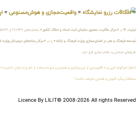
≡
امکانات رزرو نمایشگاه
≡
واقعیت‌مجازی و هوش‌مصنوعی
≡
اپ
لیلیت
® در
«مرکز مالکیت معنوی سازمان ثبت اسناد و املاک کشور»
بشماره‌های: ۲۸۰۹۲۹ و ۴۵۱۸۴۱ ، به ثبت رسیده است و در
توسعه فرهنگ و هنر در فضای‌مجازی وزارت فرهنگ و ارشاد»
و در
«مرکز رسانه‌های دیجیتال وزارت 
طرح‌های صنعتی و علائم تجاری قرار دارد.
اخطار! هرگونه کپی و یا الگوبرداری از این پلتفرم و همچنین سوءاستفاده از نام و یا نشان «لیلیت»
متعاقباً پیگرد قانونی و قضایی خواهد داشت!
Licence By LILIT© 2008-2026 All rights Reserved