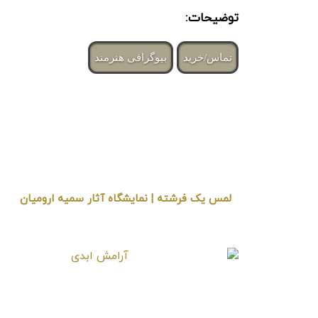
توضیحات:
تماس/خرید
بیوگرافی هنرمند
لمس یک فرشته ¦ نمایشگاه آثار سمیه ارومیان
« برگزار شده در گالری هنری لیلیت »
آرامش ابدی