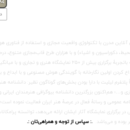
ج
للی آنلاین مدرن با تکنولوژی واقعیت مجازی و استفاده از فناو
 دکوراسیون و اشیاء) و با هزاران طرح قاب‌مجازی متنوع، درحال‌
پیشرفته‌ترین و بزرگترین گالری آنلاین در کل جهان می‌باشد، که باتجربه
اع کردن اولین نگارخانه با گویندگی هوش مصنوعی و با ابداع و بر
اً پلتفرم لیلیت با دارا بودن بخش‌های گوناگون نظیر: دانشنامه 
زی و…؛ هم‌اکنون بزرگترین دانشنامه بیوگرافی هنرمندان ایرانی و
ه عمومی و رسانهٔ فعال در عرصهٔ هنر ایران فعالیت نموده است؛ گ
 برگزاری نمایشگاه آثار ایشان ارائه می‌دهد، توانسته پرامکانات
 بوده و می‌باشد.
.: سپاس از توجه و همراهی‌تان :.