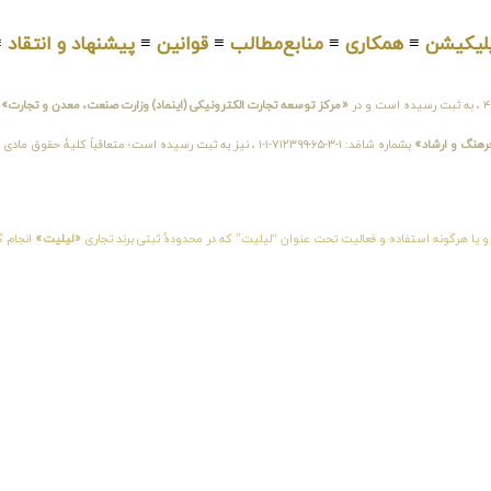
لیکیشن
≡
همکاری
≡
منابع‌مطالب
≡
قوانین
≡
پیشنهاد و انتقاد
≡
«مرکز توسعه تجارت الکترونیکی (اینماد) وزارت صنعت، معدن و تجارت»
و
فرهنگ و ارشاد»
بشماره شامَد: ۱-۳-۶۵-۷۱۲۳۹۹-۱-۱ ، نیز به ثبت رسیده است؛ متع
 و یا هرگونه استفاده و فعالیت تحت عنوان “لیلیت” که در محدودهٔ ثبتی برند تجاری
«لیلیت»
انجام گ