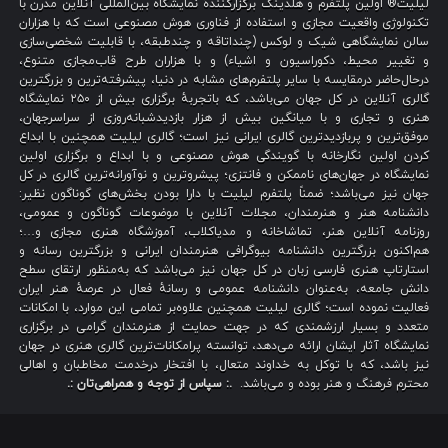
لیلیت® اولین پلتفرم و هلدینگ برگزارکنندهٔ نمایشگاه بین‌المللی آنلاین مدرن با
تکنولوژی واقعیت مجازی و استفاده از فناوری هوش مصنوعی است که با هزاران
سالن نمایشگاهی شیک و لوکس (چنداتاقه و چندطبقه، با قابلیت شخصی‌سازی
و تغییر محیط، دکوراسیون و اشیاء) و با هزاران طرح قاب‌مجازی متنوع،
درحال‌حاضر درمقایسه با سایر پلتفرم‌های مشابه در دنیا، پیشرفته‌ترین و بزرگترین
گالری آنلاین در کل جهان می‌باشد، که باتجربهٔ برگزاری بیش از ۲۵۰ نمایشگاه
هنری و تجاری و با میانگین بیش از هزار بازدیدشبانه‌روزی از سراسرجهان،
موفق‌ترین و پربازدیدترین گالری ایرانی نیز است؛ گالری لیلیت همچنین با ابداع
کردن اولین نگارخانه با گویندگی هوش مصنوعی و با ابداع و برگزاری اولین
نمایشگاه در جهان‌های ناممکن و فانتزی؛ پیشروترین و نوآورانه‌ترین گالری در کل
جهان نیز می‌باشد؛ ضمناً پلتفرم لیلیت با دارا بودن بخش‌های گوناگون نظیر:
دانشنامه هنر و هنرمندان، مجلات آنلاین با موضوعات گوناگون و عمومی،
روزنامه آنلاین هنر، تماشاخانه و مدیاکلاب، آموزشگاه هنری مجازی و…؛
هم‌اکنون بزرگترین دانشنامه بیوگرافی هنرمندان ایرانی و بزرگترین رسانه و
استارتاپ هنری فارسی زبان در کل جهان نیز می‌باشد که به‌منظور ارتقای سطح
دانش جامعه، به‌عنوان دانشنامه عمومی و رسانهٔ فعال در عرصهٔ هنر ایران
فعالیت نموده است؛ گالری لیلیت همچنین علاوه‌بر تمامی این موارد، با امکانات
متعدد و بسیار ارزشمندی که در جهت حمایت از هنرمندان گرامی در برگزاری
نمایشگاه آثار ایشان ارائه می‌دهد، توانسته پرامکانات‌ترین گالری هنری در جهان
نیز باشد، که با توکل به خداوند متعال، با افتخار درخدمت مخاطبان و اهالی
محترم فرهنگ و هنر بوده و می‌باشد.
.: سپاس از توجه و همراهی‌تان :.