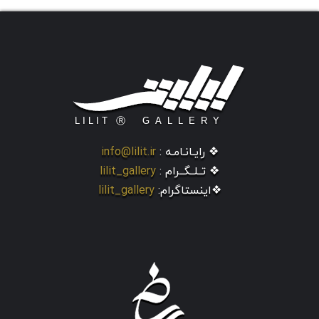
❖ رایـانـامـه :
info@lilit.ir
❖ تــلــگــرام :
lilit_gallery
❖اینستاگرام:
lilit_gallery