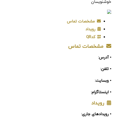
خوشنویسان
مشخصات تماس
رویداد
کدQR
مشخصات تماس
• آدرس:
• تلفن:
• وبسایت:
• اینستاگرام:
رویداد
• رویدادهای جاری: