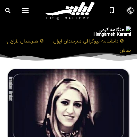
هنگامه کرمی
Hengameh Karami
❯
❂ دانشنامه بیوگرافی هنرمندان ایران
❯
❂ هنرمندان طراح و
نقاش