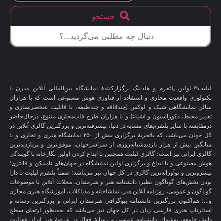
جستجو
لیلیت® اولین پلتفرم و هلدینگ برگزارکنندهٔ نمایشگاه بین‌المللی آنلاین مدرن با
تکنولوژی واقعیت مجازی و استفاده از فناوری هوش مصنوعی است که با هزاران
سالن نمایشگاهی شیک و لوکس (چنداتاقه و چندطبقه، با قابلیت شخصی‌سازی و
تغییر محیط، دکوراسیون و اشیاء) و با هزاران طرح قاب‌مجازی متنوع، درحال‌حاضر
درمقایسه با سایر پلتفرم‌های مشابه در دنیا، پیشرفته‌ترین و بزرگترین گالری آنلاین در
کل جهان می‌باشد، که باتجربهٔ برگزاری بیش از ۲۵۰ نمایشگاه هنری و تجاری و با
میانگین بیش از هزار بازدیدشبانه‌روزی از سراسرجهان، موفق‌ترین و پربازدیدترین
گالری ایرانی نیز است؛ گالری لیلیت همچنین با ابداع کردن اولین نگارخانه با گویندگی
هوش مصنوعی و با ابداع و برگزاری اولین نمایشگاه در جهان‌های ناممکن و فانتزی؛
پیشروترین و نوآورانه‌ترین گالری در کل جهان نیز می‌باشد؛ ضمناً پلتفرم لیلیت با دارا
بودن بخش‌های گوناگون نظیر: دانشنامه هنر و هنرمندان، مجلات آنلاین با موضوعات
گوناگون و عمومی، روزنامه آنلاین هنر، تماشاخانه و مدیاکلاب، آموزشگاه هنری مجازی
و…؛ هم‌اکنون بزرگترین دانشنامه بیوگرافی هنرمندان ایرانی و بزرگترین رسانه و
استارتاپ هنری فارسی زبان در کل جهان نیز می‌باشد که به‌منظور ارتقای سطح
دانش جامعه، به‌عنوان دانشنامه عمومی و رسانهٔ فعال در عرصهٔ هنر ایران فعالیت