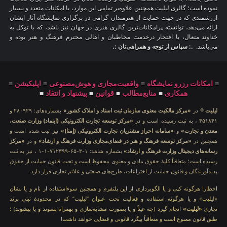
نموده است؛ گالری لیلیت همچنین علاوه‌بر تمامی این موارد، با امکانات متعدد و بسیار
ارزشمندی که در جهت حمایت از هنرمندان گرامی در برگزاری نمایشگاه آثار ایشان
ارائه می‌دهد، توانسته پرامکانات‌ترین گالری هنری در جهان نیز باشد، که با توکل به
خداوند متعال، با افتخار درخدمت مخاطبان و اهالی محترم فرهنگ و هنر بوده و
می‌باشد.
.: سپاس از توجه و همراهی‌تان :.
≡
امکانات رزرو نمایشگاه
≡
واقعیت‌مجازی و هوش‌مصنوعی
≡
اپلیکیشن
≡
همکاری
≡
منابع‌مطالب
≡
قوانین
≡
پیشنهاد و انتقاد
≡
لیلیت
® در
«مرکز مالکیت معنوی سازمان ثبت اسناد و املاک کشور»
بشماره‌های: ۲۸۰۹۲۹ و
۴۵۱۸۴۱ ، به ثبت رسیده است و در
«مرکز توسعه تجارت الکترونیکی (اینماد) وزارت صنعت،
معدن و تجارت»
و
«سامانه احراز مشتریان تجارت الکترونیکی (اِمتا)»
نیز ثبت شده است و
همچنین در
«مرکز توسعه فرهنگ و هنر در فضای‌مجازی وزارت فرهنگ و ارشاد»
و در
«مرکز
رسانه‌های دیجیتال وزارت فرهنگ و ارشاد»
بشماره شامَد: ۱-۳-۶۵-۷۱۲۳۹۹-۱-۱ ، نیز به ثبت
رسیده است؛ متعاقباً کلیهٔ حقوق مادی و معنوی محفوظ است و تحت قانون حمایت از حقوق
پدیدآورندگان و قانون حمایت از اختراعات، طرح‌های صنعتی و علائم تجاری قرار دارد.
اخطار! هرگونه کپی و یا الگوبرداری از این پلتفرم و همچنین سوءاستفاده از نام و یا نشان
«لیلیت» و یا هرگونه استفاده و فعالیت تحت عنوان “لیلیت” که در محدودهٔ ثبتی برند
تجاری
«لیلیت»
انجام گیرد (چه عیناً و یا بصورت مشابه‌سازی و بهمراه پسوند و یا پیشوند) ؛
طبق قانون ممنوع است و متعاقباً پیگرد قانونی و قضایی خواهد داشت!