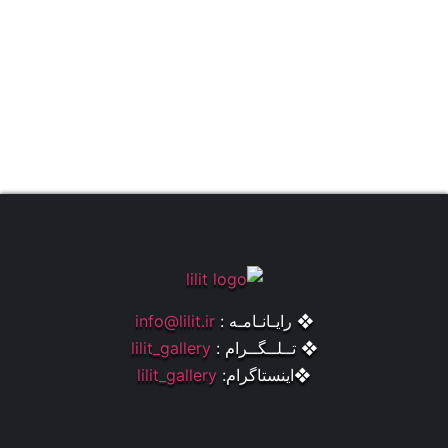
❖ رایـانـامـه :
info@lilit.ir
❖ تــلــگــرام :
lilit_gallery
❖اینستاگرام:
lilit_gallery