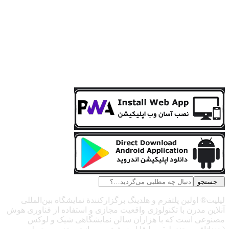
جستجو
لیلیت® اولین پلتفرم و هلدینگ برگزارکنندهٔ نمایشگاه بین‌المللی
آنلاین مدرن با تکنولوژی واقعیت مجازی و استفاده از فناوری هوش
مصنوعی است که با هزاران سالن نمایشگاهی شیک و لوکس