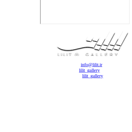
❖ رایـانـامـه :
info@lilit.ir
❖ تــلــگــرام :
lilit_gallery
❖اینستاگرام:
lilit_gallery