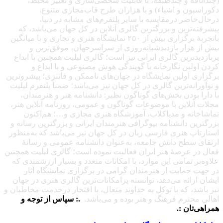
(چنداتاقه و چندطبقه، با قابلیت شخصی‌سازی و تغییر محیط،
دکوراسیون و اشیاء) و با هزاران طرح قاب‌مجازی متنوع،
درحال‌حاضر درمقایسه با سایر پلتفرم‌های مشابه در دنیا،
پیشرفته‌ترین و بزرگترین گالری آنلاین در کل جهان می‌باشد، که
باتجربهٔ برگزاری بیش از ۲۵۰ نمایشگاه هنری و تجاری و با میانگین
بیش از هزار بازدیدشبانه‌روزی از سراسرجهان، موفق‌ترین و
پربازدیدترین گالری ایرانی نیز است؛ گالری لیلیت همچنین با ابداع
کردن اولین نگارخانه با گویندگی هوش مصنوعی و با ابداع و
برگزاری اولین نمایشگاه در جهان‌های ناممکن و فانتزی؛ پیشروترین
و نوآورانه‌ترین گالری در کل جهان نیز می‌باشد؛ ضمناً پلتفرم لیلیت
با دارا بودن بخش‌های گوناگون نظیر: دانشنامه هنر و هنرمندان،
مجلات آنلاین با موضوعات گوناگون و عمومی، روزنامه آنلاین هنر،
تماشاخانه و مدیاکلاب، آموزشگاه هنری مجازی و…؛ هم‌اکنون
بزرگترین دانشنامه بیوگرافی هنرمندان ایرانی و بزرگترین رسانه و
استارتاپ هنری فارسی زبان در کل جهان نیز می‌باشد که به‌منظور
ارتقای سطح دانش جامعه، به‌عنوان دانشنامه عمومی و رسانهٔ
فعال در عرصهٔ هنر ایران فعالیت نموده است؛ گالری لیلیت همچنین
علاوه‌بر تمامی این موارد، با امکانات متعدد و بسیار ارزشمندی که
در جهت حمایت از هنرمندان گرامی در برگزاری نمایشگاه آثار
ایشان ارائه می‌دهد، توانسته پرامکانات‌ترین گالری هنری در جهان
نیز باشد، که با توکل به خداوند متعال، با افتخار درخدمت مخاطبان و
اهالی محترم فرهنگ و هنر بوده و می‌باشد.
.: سپاس از توجه و
همراهی‌تان :.