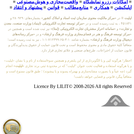
≡
امکانات رزرو نمایشگاه
≡
واقعیت‌مجازی و هوش‌مصنوعی
≡
اپلیکیشن
≡
همکاری
≡
منابع‌مطالب
≡
قوانین
≡
پیشنهاد و انتقاد
≡
لیلیت
® در
«مرکز مالکیت معنوی سازمان ثبت اسناد و املاک کشور»
بشماره‌های: ۲۸۰۹۲۹ و
۴۵۱۸۴۱ ، به ثبت رسیده است و در
«مرکز توسعه تجارت الکترونیکی (اینماد) وزارت صنعت، معدن
و تجارت»
و
«سامانه احراز مشتریان تجارت الکترونیکی (اِمتا)»
نیز ثبت شده است و همچنین در
«مرکز توسعه فرهنگ و هنر در فضای‌مجازی وزارت فرهنگ و ارشاد»
و در
«مرکز رسانه‌های
دیجیتال وزارت فرهنگ و ارشاد»
بشماره شامَد: ۱-۳-۶۵-۷۱۲۳۹۹-۱-۱ ، نیز به ثبت رسیده است؛
متعاقباً کلیهٔ حقوق مادی و معنوی محفوظ است و تحت قانون حمایت از حقوق پدیدآورندگان و
قانون حمایت از اختراعات، طرح‌های صنعتی و علائم تجاری قرار دارد.
اخطار! هرگونه کپی و یا الگوبرداری از این پلتفرم و همچنین سوءاستفاده از نام و یا نشان «لیلیت»
و یا هرگونه استفاده و فعالیت تحت عنوان “لیلیت” که در محدودهٔ ثبتی برند تجاری
«لیلیت»
انجام
گیرد (چه عیناً و یا بصورت مشابه‌سازی و بهمراه پسوند و یا پیشوند) ؛ طبق قانون ممنوع است و
متعاقباً پیگرد قانونی و قضایی خواهد داشت!
Licence By LILIT© 2008-2026 All rights Reserved