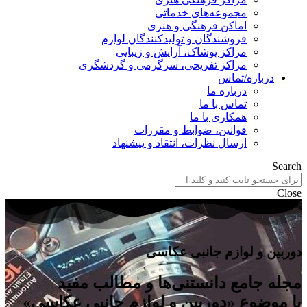
مجموعه‌های خدماتی
اماکن فرهنگی و هنری
فروشندگان و تولیدکنندگان لوازم
مراکز پوشاک، آرایش و زیبایی
مراکز تفریحی، سرگرمی و گردشگری
درباره/تماس
درباره ما
تماس با ما
همکاری با ما
قوانین، ضوابط و مقررات
ارسال نظرات، انتقاد و پیشنهاد
Search
Close
دوربین و لوازم جانبی عکاسی
مجله جامع دانستنی‌ها و مطالب مفید
با موضوع «دوربین و لوازم جانبی عکاسی»