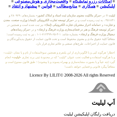
≡
امکانات رزرو نمایشگاه
≡
واقعیت‌مجازی و هوش‌مصنوعی
≡
اپلیکیشن
≡
همکاری
≡
منابع‌مطالب
≡
قوانین
≡
پیشنهاد و انتقاد
≡
لیلیت
® در
«مرکز مالکیت معنوی سازمان ثبت اسناد و املاک کشور»
بشماره‌های: ۲۸۰۹۲۹ و
۴۵۱۸۴۱ ، به ثبت رسیده است و در
«مرکز توسعه تجارت الکترونیکی (اینماد) وزارت صنعت، معدن
و تجارت»
و
«سامانه احراز مشتریان تجارت الکترونیکی (اِمتا)»
نیز ثبت شده است و همچنین در
«مرکز توسعه فرهنگ و هنر در فضای‌مجازی وزارت فرهنگ و ارشاد»
و در
«مرکز رسانه‌های
دیجیتال وزارت فرهنگ و ارشاد»
بشماره شامَد: ۱-۳-۶۵-۷۱۲۳۹۹-۱-۱ ، نیز به ثبت رسیده است؛
متعاقباً کلیهٔ حقوق مادی و معنوی محفوظ است و تحت قانون حمایت از حقوق پدیدآورندگان و
قانون حمایت از اختراعات، طرح‌های صنعتی و علائم تجاری قرار دارد.
اخطار! هرگونه کپی و یا الگوبرداری از این پلتفرم و همچنین سوءاستفاده از نام و یا نشان «لیلیت»
و یا هرگونه استفاده و فعالیت تحت عنوان “لیلیت” که در محدودهٔ ثبتی برند تجاری
«لیلیت»
انجام
گیرد (چه عیناً و یا بصورت مشابه‌سازی و بهمراه پسوند و یا پیشوند) ؛ طبق قانون ممنوع است و
متعاقباً پیگرد قانونی و قضایی خواهد داشت!
Licence By LILIT© 2008-2026 All rights Reserved
اَپ لیلیت
دریافت رایگان اپلیکیشن لیلیت