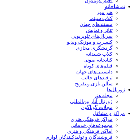
اخبار گوناگون
تماشاخانه
هنرآموز
کلاب سینما
مستندهای جهان
تئاتر و نمایش
سریال‌های تلویزیونی
کنسرت و موزیک ویدیو
گردشگری مجازی
کلاب شنیدانه
کتابخانه صوتی
فیلم‌های کوتاه
دانستنی‌های جهان
ترفندهای جالب
سالن بازی و تفریح
ژورنال‌ها
مجله هنر
ژورنال آثار بین‌المللی
مجلات گوناگون
مراکز و مشاغل
مراکز فرهنگی هنری
مجموعه‌های خدماتی
اماکن فرهنگی و هنری
فروشندگان و تولیدکنندگان لوازم