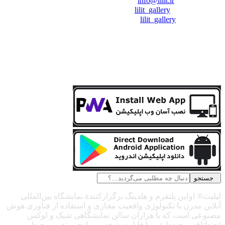
❖ رایـانـامـه :
info@lilit.ir
❖ تــلــگــرام :
lilit_gallery
❖اینستاگرام:
lilit_gallery
جستجو
لیلیت® اولین پلتفرم و هلدینگ برگزارکنندهٔ نمایشگاه بین‌المللی
آنلاین مدرن با تکنولوژی واقعیت مجازی و استفاده از فناوری هوش
مصنوعی است که با هزاران سالن نمایشگاهی شیک و لوکس
(چنداتاقه و چندطبقه، با قابلیت شخصی‌سازی و تغییر محیط،