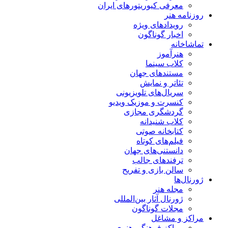
معرفی کیوریتورهای ایران
روزنامه هنر
رویدادهای ویژه
اخبار گوناگون
تماشاخانه
هنرآموز
کلاب سینما
مستندهای جهان
تئاتر و نمایش
سریال‌های تلویزیونی
کنسرت و موزیک ویدیو
گردشگری مجازی
کلاب شنیدانه
کتابخانه صوتی
فیلم‌های کوتاه
دانستنی‌های جهان
ترفندهای جالب
سالن بازی و تفریح
ژورنال‌ها
مجله هنر
ژورنال آثار بین‌المللی
مجلات گوناگون
مراکز و مشاغل
مراکز فرهنگی هنری