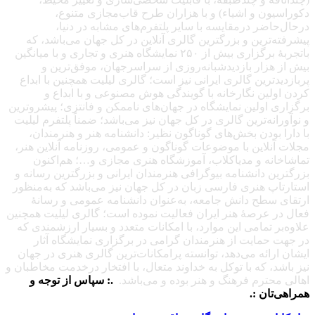
دکوراسیون و اشیاء) و با هزاران طرح قاب‌مجازی متنوع،
درحال‌حاضر درمقایسه با سایر پلتفرم‌های مشابه در دنیا،
پیشرفته‌ترین و بزرگترین گالری آنلاین در کل جهان می‌باشد، که
باتجربهٔ برگزاری بیش از ۲۵۰ نمایشگاه هنری و تجاری و با میانگین
بیش از هزار بازدیدشبانه‌روزی از سراسرجهان، موفق‌ترین و
پربازدیدترین گالری ایرانی نیز است؛ گالری لیلیت همچنین با ابداع
کردن اولین نگارخانه با گویندگی هوش مصنوعی و با ابداع و
برگزاری اولین نمایشگاه در جهان‌های ناممکن و فانتزی؛ پیشروترین
و نوآورانه‌ترین گالری در کل جهان نیز می‌باشد؛ ضمناً پلتفرم لیلیت
با دارا بودن بخش‌های گوناگون نظیر: دانشنامه هنر و هنرمندان،
مجلات آنلاین با موضوعات گوناگون و عمومی، روزنامه آنلاین هنر،
تماشاخانه و مدیاکلاب، آموزشگاه هنری مجازی و…؛ هم‌اکنون
بزرگترین دانشنامه بیوگرافی هنرمندان ایرانی و بزرگترین رسانه و
استارتاپ هنری فارسی زبان در کل جهان نیز می‌باشد که به‌منظور
ارتقای سطح دانش جامعه، به‌عنوان دانشنامه عمومی و رسانهٔ
فعال در عرصهٔ هنر ایران فعالیت نموده است؛ گالری لیلیت همچنین
علاوه‌بر تمامی این موارد، با امکانات متعدد و بسیار ارزشمندی که
در جهت حمایت از هنرمندان گرامی در برگزاری نمایشگاه آثار
ایشان ارائه می‌دهد، توانسته پرامکانات‌ترین گالری هنری در جهان
نیز باشد، که با توکل به خداوند متعال، با افتخار درخدمت مخاطبان و
اهالی محترم فرهنگ و هنر بوده و می‌باشد.
.: سپاس از توجه و
همراهی‌تان :.