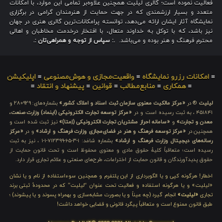
فعالیت نموده است؛ گالری لیلیت همچنین علاوه‌بر تمامی این موارد، با امکانات
متعدد و بسیار ارزشمندی که در جهت حمایت از هنرمندان گرامی در برگزاری
نمایشگاه آثار ایشان ارائه می‌دهد، توانسته پرامکانات‌ترین گالری هنری در جهان
نیز باشد، که با توکل به خداوند متعال، با افتخار درخدمت مخاطبان و اهالی
محترم فرهنگ و هنر بوده و می‌باشد.
.: سپاس از توجه و همراهی‌تان :.
≡
امکانات رزرو نمایشگاه
≡
واقعیت‌مجازی و هوش‌مصنوعی
≡
اپلیکیشن
≡
همکاری
≡
منابع‌مطالب
≡
قوانین
≡
پیشنهاد و انتقاد
≡
لیلیت
® در
«مرکز مالکیت معنوی سازمان ثبت اسناد و املاک کشور»
بشماره‌های: ۲۸۰۹۲۹ و
۴۵۱۸۴۱ ، به ثبت رسیده است و در
«مرکز توسعه تجارت الکترونیکی (اینماد) وزارت صنعت،
معدن و تجارت»
و
«سامانه احراز مشتریان تجارت الکترونیکی (اِمتا)»
نیز ثبت شده است و
همچنین در
«مرکز توسعه فرهنگ و هنر در فضای‌مجازی وزارت فرهنگ و ارشاد»
و در
«مرکز
رسانه‌های دیجیتال وزارت فرهنگ و ارشاد»
بشماره شامَد: ۱-۳-۶۵-۷۱۲۳۹۹-۱-۱ ، نیز به ثبت
رسیده است؛ متعاقباً کلیهٔ حقوق مادی و معنوی محفوظ است و تحت قانون حمایت از
حقوق پدیدآورندگان و قانون حمایت از اختراعات، طرح‌های صنعتی و علائم تجاری قرار دارد.
اخطار! هرگونه کپی و یا الگوبرداری از این پلتفرم و همچنین سوءاستفاده از نام و یا نشان
«لیلیت» و یا هرگونه استفاده و فعالیت تحت عنوان “لیلیت” که در محدودهٔ ثبتی برند
تجاری
«لیلیت»
انجام گیرد (چه عیناً و یا بصورت مشابه‌سازی و بهمراه پسوند و یا پیشوند) ؛
طبق قانون ممنوع است و متعاقباً پیگرد قانونی و قضایی خواهد داشت!