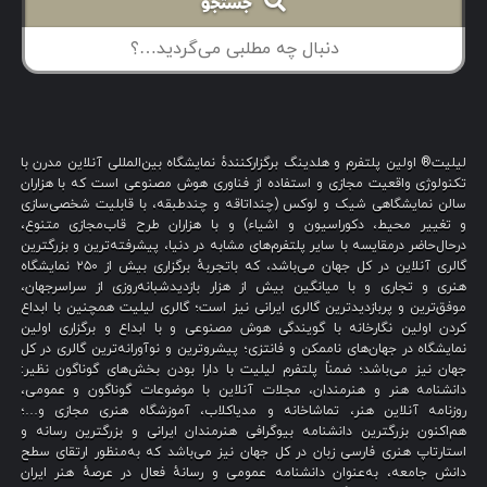
جستجو
لیلیت® اولین پلتفرم و هلدینگ برگزارکنندهٔ نمایشگاه بین‌المللی آنلاین مدرن با
تکنولوژی واقعیت مجازی و استفاده از فناوری هوش مصنوعی است که با هزاران
سالن نمایشگاهی شیک و لوکس (چنداتاقه و چندطبقه، با قابلیت شخصی‌سازی
و تغییر محیط، دکوراسیون و اشیاء) و با هزاران طرح قاب‌مجازی متنوع،
درحال‌حاضر درمقایسه با سایر پلتفرم‌های مشابه در دنیا، پیشرفته‌ترین و بزرگترین
گالری آنلاین در کل جهان می‌باشد، که باتجربهٔ برگزاری بیش از ۲۵۰ نمایشگاه
هنری و تجاری و با میانگین بیش از هزار بازدیدشبانه‌روزی از سراسرجهان،
موفق‌ترین و پربازدیدترین گالری ایرانی نیز است؛ گالری لیلیت همچنین با ابداع
کردن اولین نگارخانه با گویندگی هوش مصنوعی و با ابداع و برگزاری اولین
نمایشگاه در جهان‌های ناممکن و فانتزی؛ پیشروترین و نوآورانه‌ترین گالری در کل
جهان نیز می‌باشد؛ ضمناً پلتفرم لیلیت با دارا بودن بخش‌های گوناگون نظیر:
دانشنامه هنر و هنرمندان، مجلات آنلاین با موضوعات گوناگون و عمومی،
روزنامه آنلاین هنر، تماشاخانه و مدیاکلاب، آموزشگاه هنری مجازی و…؛
هم‌اکنون بزرگترین دانشنامه بیوگرافی هنرمندان ایرانی و بزرگترین رسانه و
استارتاپ هنری فارسی زبان در کل جهان نیز می‌باشد که به‌منظور ارتقای سطح
دانش جامعه، به‌عنوان دانشنامه عمومی و رسانهٔ فعال در عرصهٔ هنر ایران