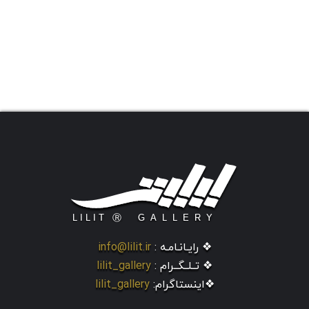
❖ رایـانـامـه :
info@lilit.ir
❖ تــلــگــرام :
lilit_gallery
❖اینستاگرام:
lilit_gallery