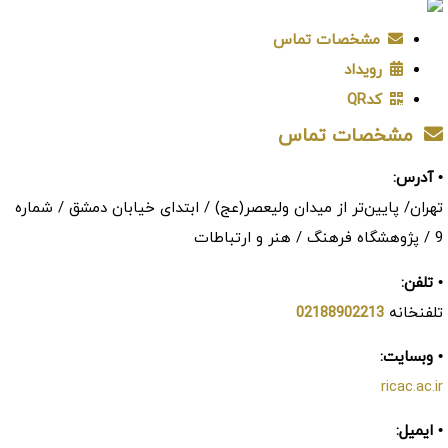
مشخصات تماس
رویداد
کدQR
مشخصات تماس
• آدرس:
تهران/ پایین‌تر از میدان ولیعصر(عج) / ابتدای خیابان دمشق / شماره
9 / پژوهشگاه فرهنگ / هنر و ارتباطات
• تلفن:
تلفنخانه
02188902213
• وبسایت:
ricac.ac.ir
• ایمیل: